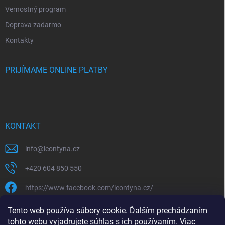
Vernostný program
Doprava zadarmo
Kontakty
PRIJÍMAME ONLINE PLATBY
KONTAKT
info
@
leontyna.cz
+420 604 850 550
https://www.facebook.com/leontyna.cz/
leontyna.cz
Tento web používa súbory cookie. Ďalším prechádzaním
tohto webu vyjadrujete súhlas s ich používaním. Viac