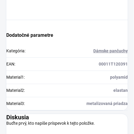
Dodatočné parametre
Kategória
:
Dámske pančuchy
EAN
:
00011T120391
Material1
:
polyamid
Material2
:
elastan
Material3
:
metalizovaná priadza
Diskusia
Buďte prvý, kto napíše príspevok k tejto položke.