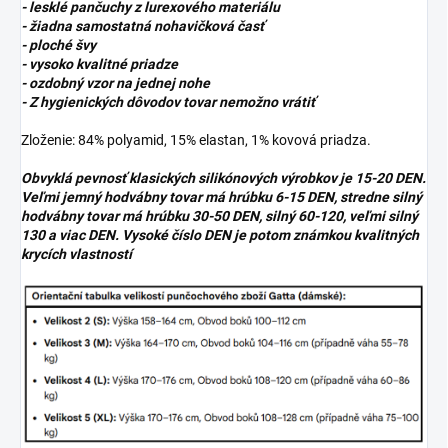
- lesklé pančuchy z lurexového materiálu
- žiadna samostatná nohavičková časť
- ploché švy
- vysoko kvalitné priadze
- ozdobný vzor na jednej nohe
- Z hygienických dôvodov tovar nemožno vrátiť
Zloženie: 84% polyamid, 15% elastan, 1% kovová priadza.
Obvyklá pevnosť klasických silikónových výrobkov je 15-20 DEN.
Veľmi jemný hodvábny tovar má hrúbku 6-15 DEN, stredne silný
hodvábny tovar má hrúbku 30-50 DEN, silný 60-120, veľmi silný
130 a viac DEN. Vysoké číslo DEN je potom známkou kvalitných
krycích vlastností