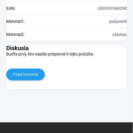
EAN
:
00035Y040290
Material1
:
polyamid
Material2
:
elastan
Diskusia
Buďte prvý, kto napíše príspevok k tejto položke.
Pridať komentár
Z
á