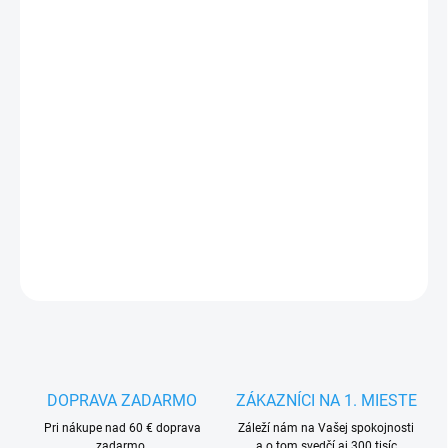
FARBA
ČIERNA
VEĽKOSŤ
MÔŽEME DORUČIŤ DO:
ZVOĽTE VARIANT
−
+
Pridať do košíka
DETAILNÉ INFORMÁCIE
OPÝTAŤ SA
STRÁŽIŤ
DOPRAVA ZADARMO
ZÁKAZNÍCI NA 1. MIESTE
Pri nákupe nad 60 € doprava
Záleží nám na Vašej spokojnosti
zadarmo.
a o tom svedčí aj 300 tisíc