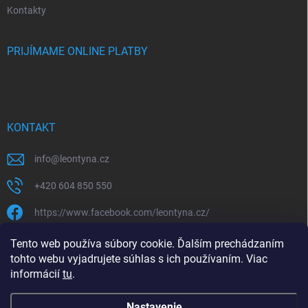
Kontakty
PRIJÍMAME ONLINE PLATBY
KONTAKT
info
@
leontyna.cz
+420 604 850 550
https://www.facebook.com/leontyna.cz/
leontyna.cz
Tento web používa súbory cookie. Ďalším prechádzaním
tohto webu vyjadrujete súhlas s ich používaním. Viac
@leontyna.cz
informácií
tu
.
Nastavenie