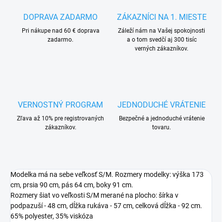
DOPRAVA ZADARMO
ZÁKAZNÍCI NA 1. MIESTE
Pri nákupe nad 60 € doprava
Záleží nám na Vašej spokojnosti
zadarmo.
a o tom svedčí aj 300 tisíc
verných zákazníkov.
VERNOSTNÝ PROGRAM
JEDNODUCHÉ VRÁTENIE
Zľava až 10% pre registrovaných
Bezpečné a jednoduché vrátenie
zákazníkov.
tovaru.
Modelka má na sebe veľkosť S/M. Rozmery modelky: výška 173
cm, prsia 90 cm, pás 64 cm, boky 91 cm.
Rozmery šiat vo veľkosti S/M merané na plocho: šírka v
podpazuší - 48 cm, dĺžka rukáva - 57 cm, celková dĺžka - 92 cm.
65% polyester, 35% viskóza