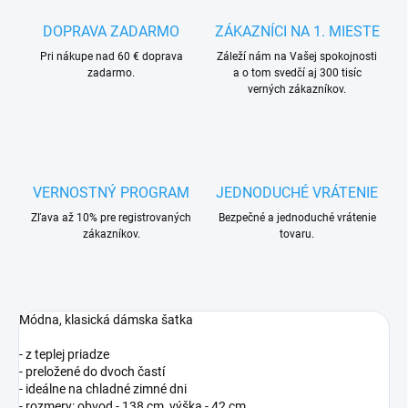
DOPRAVA ZADARMO
ZÁKAZNÍCI NA 1. MIESTE
Pri nákupe nad 60 € doprava
Záleží nám na Vašej spokojnosti
zadarmo.
a o tom svedčí aj 300 tisíc
verných zákazníkov.
VERNOSTNÝ PROGRAM
JEDNODUCHÉ VRÁTENIE
Zľava až 10% pre registrovaných
Bezpečné a jednoduché vrátenie
zákazníkov.
tovaru.
Módna, klasická dámska šatka
- z teplej priadze
- preložené do dvoch častí
- ideálne na chladné zimné dni
- rozmery: obvod - 138 cm, výška - 42 cm.