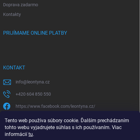
Doprava zadarmo
Kontakty
PRIJÍMAME ONLINE PLATBY
KONTAKT
info
@
leontyna.cz
+420 604 850 550
https://www.facebook.com/leontyna.cz/
leontyna.cz
Tento web používa súbory cookie. Ďalším prechádzaním
tohto webu vyjadrujete súhlas s ich používaním. Viac
@leontyna.cz
informácií
tu
.