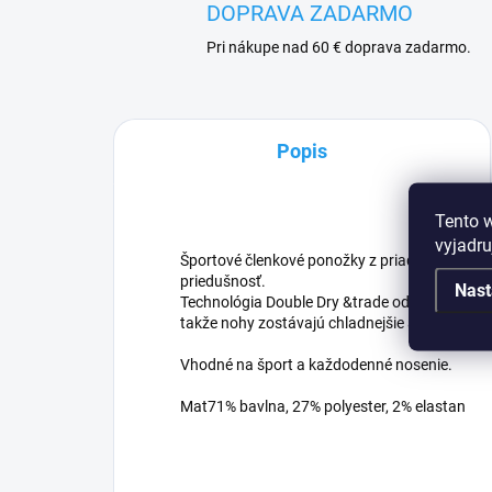
DOPRAVA ZADARMO
Pri nákupe nad 60 € doprava zadarmo.
Popis
Tento 
vyjadru
Športové členkové ponožky z priadze bohatej 
priedušnosť.
Nast
Technológia Double Dry &trade odvádza vlhkosť
takže nohy zostávajú chladnejšie a suchšie.
Vhodné na šport a každodenné nosenie.
Mat71% bavlna, 27% polyester, 2% elastan