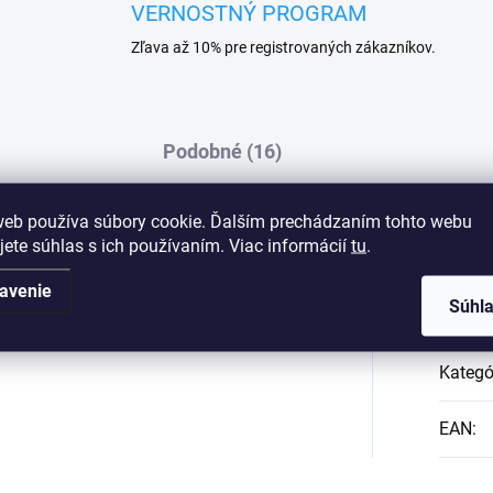
VERNOSTNÝ PROGRAM
Zľava až 10% pre registrovaných zákazníkov.
Podobné (16)
web používa súbory cookie. Ďalším prechádzaním tohto webu
jete súhlas s ich používaním. Viac informácií
tu
.
na bavlnu, ktorá poskytuje celodennú
Dod
avenie
 od potu a reguluje produkciu vlhkosti,
Súhl
Kategó
EAN
: