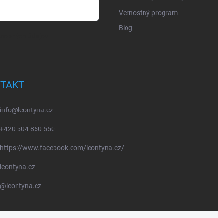
Vernostný program
Blog
osobných údajov
TAKT
info
@
leontyna.cz
+420 604 850 550
https://www.facebook.com/leontyna.cz/
leontyna.cz
@leontyna.cz