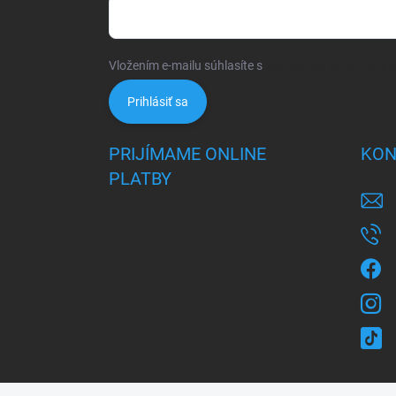
Vložením e-mailu súhlasíte s
podmienkami ochrany 
Prihlásiť sa
PRIJÍMAME ONLINE
KON
PLATBY