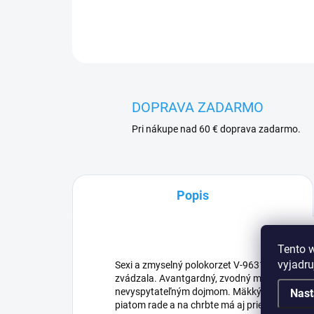
DOPRAVA ZADARMO
Pri nákupe nad 60 € doprava zadarmo.
Popis
Tento 
vyjadru
Sexi a zmyselný polokorzet V-9631 je spodná 
zvádzala. Avantgardný, zvodný motív kríža 
nevyspytateľným dojmom. Mäkký polokorzetov
Nast
piatom rade a na chrbte má aj priečne ramienka