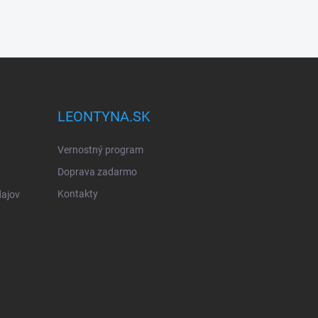
LEONTYNA.SK
Vernostný program
Doprava zadarmo
Kontakty
ajov