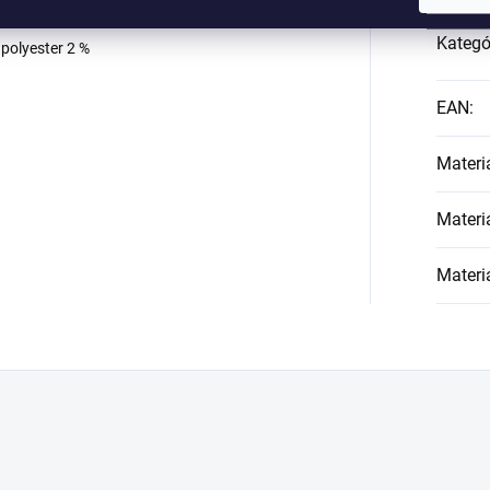
 tangami V-9638 a pančuchami V-7844 sú
Kategó
 polyester 2 %
EAN
:
Materi
Materi
Materi