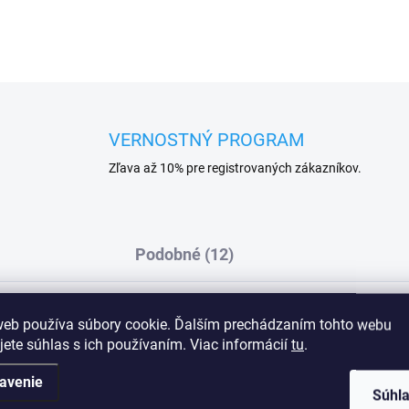
VERNOSTNÝ PROGRAM
Zľava až 10% pre registrovaných zákazníkov.
Podobné (12)
web používa súbory cookie. Ďalším prechádzaním tohto webu
jete súhlas s ich používaním. Viac informácií
tu
.
bielizeň navrhnutá tak, aby provokovala a
Dod
na priehľadnom povrchu pôsobí tajomným a
ý model má zapínanie na háčik a oko v
avenie
Súhl
 z tylu v telovej farbe, ktoré poskytujú