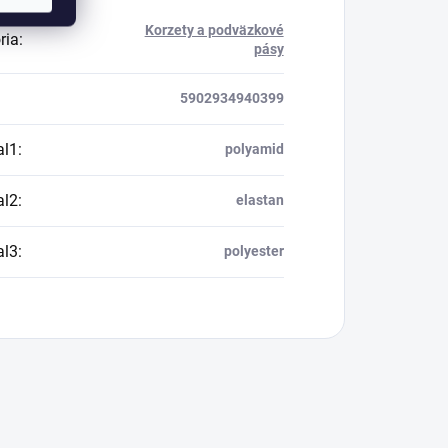
Korzety a podväzkové
ria
:
pásy
5902934940399
al1
:
polyamid
al2
:
elastan
al3
:
polyester