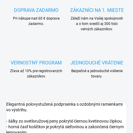
DOPRAVA ZADARMO
ZÁKAZNÍCI NA 1. MIESTE
Pri nákupe nad 60 € doprava
Záleží nám na Vašej spokojnosti
zadarmo.
a o tom svedčí aj 300 tisíc
verných zákazníkov.
VERNOSTNÝ PROGRAM
JEDNODUCHÉ VRÁTENIE
Zľava až 10% pre registrovaných
Bezpečné a jednoduché vrátenie
zákazníkov.
tovaru.
Elegantná polovystužená podprsenka s ozdobnými ramienkami
vo výstrihu.
- šálky zo svetloružovej peny pokryté čiernou kvetinovou čipkou.
- horná časť košíčkov je pokrytá sieťovinou a zakončená čiernym
lemovaním.