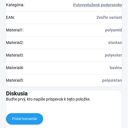
Kategória
:
Polovystužené podprsenky
EAN
:
Zvoľte variant
Material1
:
polyamid
Material2
:
elastan
Material3
:
polyester
Material4
:
bavlna
Material5
:
polyuretan
Diskusia
Buďte prvý, kto napíše príspevok k tejto položke.
Pridať komentár