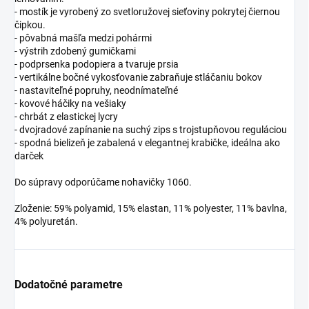
- mostík je vyrobený zo svetloružovej sieťoviny pokrytej čiernou
čipkou.
- pôvabná mašľa medzi pohármi
- výstrih zdobený gumičkami
- podprsenka podopiera a tvaruje prsia
- vertikálne bočné vykosťovanie zabraňuje stláčaniu bokov
- nastaviteľné popruhy, neodnímateľné
- kovové háčiky na vešiaky
- chrbát z elastickej lycry
- dvojradové zapínanie na suchý zips s trojstupňovou reguláciou
- spodná bielizeň je zabalená v elegantnej krabičke, ideálna ako
darček
Do súpravy odporúčame nohavičky 1060.
Zloženie: 59% polyamid, 15% elastan, 11% polyester, 11% bavlna,
4% polyuretán.
Dodatočné parametre