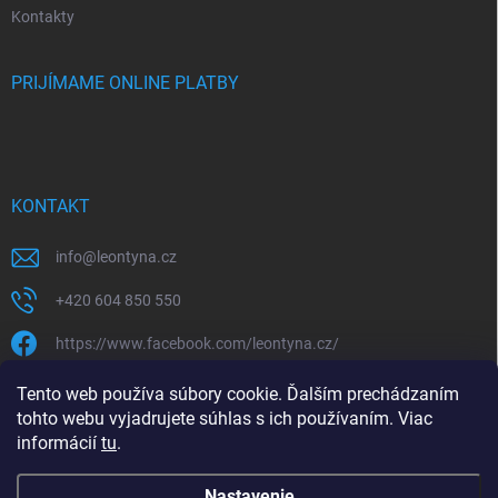
Kontakty
PRIJÍMAME ONLINE PLATBY
KONTAKT
info
@
leontyna.cz
+420 604 850 550
https://www.facebook.com/leontyna.cz/
leontyna.cz
Tento web používa súbory cookie. Ďalším prechádzaním
tohto webu vyjadrujete súhlas s ich používaním. Viac
@leontyna.cz
informácií
tu
.
Nastavenie