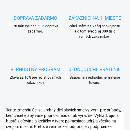
DOPRAVA ZADARMO
ZÁKAZNÍCI NA 1. MIESTE
Pri nákupe nad 60 € doprava
Záleží nám na Vašej spokojnosti
zadarmo.
a o tom svedčí aj 300 tisíc
verných zákazníkov.
VERNOSTNÝ PROGRAM
JEDNODUCHÉ VRÁTENIE
Zľava až 10% pre registrovaných
Bezpečné a jednoduché vrátenie
zákazníkov.
tovaru.
Tento zmenšujúci sa vrchný diel plaviek sme vytvorili pre prípady,
keď chcete, aby vaše poprsie nebolo tak výrazné. Vyhladzujúca
hustá sieťovina a košíčky v tvare polmesiaca udržia všetko na
svojom mieste. Pretože veríme, že podpora je v podprsenke