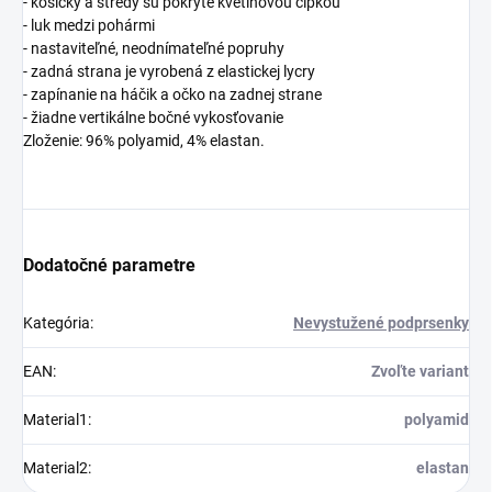
- košíčky a stredy sú pokryté kvetinovou čipkou
- luk medzi pohármi
- nastaviteľné, neodnímateľné popruhy
- zadná strana je vyrobená z elastickej lycry
- zapínanie na háčik a očko na zadnej strane
- žiadne vertikálne bočné vykosťovanie
Zloženie: 96% polyamid, 4% elastan.
Dodatočné parametre
Kategória
:
Nevystužené podprsenky
EAN
:
Zvoľte variant
Material1
:
polyamid
Material2
:
elastan