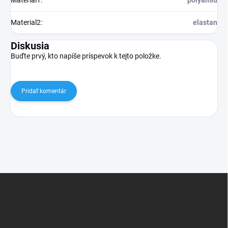
Material1
:
polyamid
Material2
:
elastan
Diskusia
Buďte prvý, kto napíše príspevok k tejto položke.
Pridať komentár
Z
á
p
ä
t