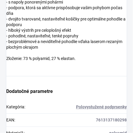
- s napoly ponorenými pohármi
- podpora, ktorá sa aktívne prispôsobuje vašim pohybom počas
dňa
- dvojito tvarované, nastaviteľné košíčky pre optimálne pohodlie a
podporu
- hlboký výstrih pre celoplošný efekt
- pohodlné, nastaviteľné, tenké popruhy
- bezproblémové a neviditeľné pohodlie vďaka laserom rezaným
plochým okrajom
Zloženie: 73 % polyamid, 27 % elastan.
Dodatočné parametre
Kategória
:
Polovystužené podprsenky
EAN
:
7613137180298