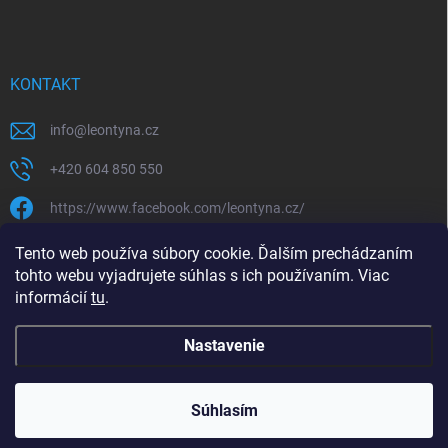
KONTAKT
info
@
leontyna.cz
+420 604 850 550
https://www.facebook.com/leontyna.cz/
leontyna.cz
Tento web používa súbory cookie. Ďalším prechádzaním
tohto webu vyjadrujete súhlas s ich používaním. Viac
@leontyna.cz
informácií
tu
.
Nastavenie
Copyright 2026
Leontyna.sk
. Všetky práva vyhradené.
Súhlasím
Vytvoril Shoptet