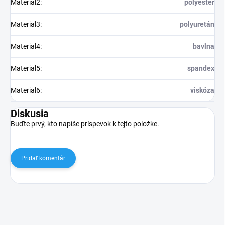
Material2
:
polyester
Material3
:
polyuretán
Material4
:
bavlna
Material5
:
spandex
Material6
:
viskóza
Diskusia
Buďte prvý, kto napíše príspevok k tejto položke.
Pridať komentár