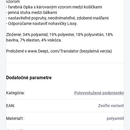
vzorom
- farebná čipka s károvaným vzorom medzi košíčkami
- jemná stuha medzi šálkami
- nastaviteľné popruhy, neodnímateľné, zdobené mašľami
- Odporúčame nastaviť nohavičky Lissy.
Zloženie: 34% polyamid, 19% polyester, 18% polyuretán, 18%
bavlna, 7% elastan, 4% viskóza.
Preložené s www.DeepL.com/Translator (bezplatná verzia)
Dodatočné parametre
Kategória
:
Polovystužené podprsenky
EAN
:
Zvoľte variant
Material1
:
polyamid