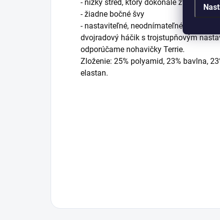
- nízky stred, ktorý dokonale zvýrazňuje 
Nast
- žiadne bočné švy
- nastaviteľné, neodnímateľné ramienka-
dvojradový háčik s trojstupňovým nast
odporúčame nohavičky Terrie.
Zloženie: 25% polyamid, 23% bavlna, 23
elastan.