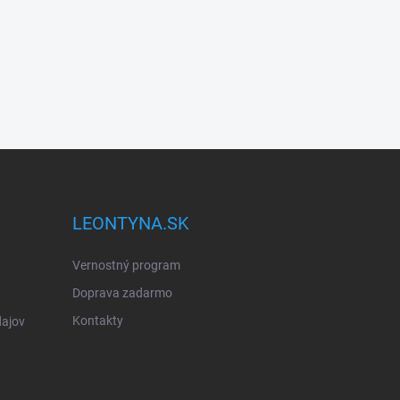
LEONTYNA.SK
Vernostný program
Doprava zadarmo
Kontakty
ajov