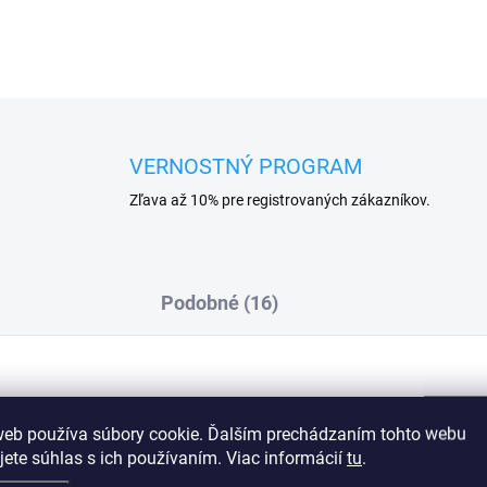
VERNOSTNÝ PROGRAM
Zľava až 10% pre registrovaných zákazníkov.
Podobné (16)
Dod
web používa súbory cookie. Ďalším prechádzaním tohto webu
reliéfnym kvetinovým vzorom
jete súhlas s ich používaním. Viac informácií
tu
.
ošíčka je podšitá bavlnou