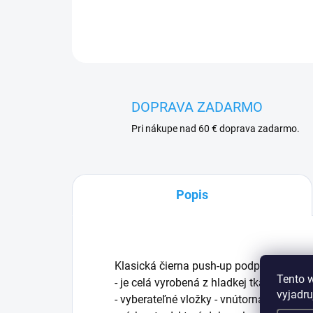
DOPRAVA ZADARMO
Pri nákupe nad 60 € doprava zadarmo.
Popis
Klasická čierna push-up podprsenka.
Tento 
- je celá vyrobená z hladkej tkaniny s 
vyjadru
- vyberateľné vložky - vnútorná strana k