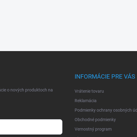
INFORMÁCIE PRE VÁS
ácie o nových produktoch na
Vrátenie tovaru
Reklamácia
Podmienky ochrany osobných úd
Obchodné podmienky
Vernostný program