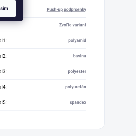
asím
ria
:
Push-up podprsenky
Zvoľte variant
al1
:
polyamid
al2
:
bavlna
al3
:
polyester
al4
:
polyuretán
al5
:
spandex