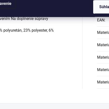
dekolt
avenie
Súhl
Kategó
 zapínanie na háčik a očko na chrbte -
avením Na doplnenie súpravy
EAN
:
% polyuretán, 23% polyester, 6%
Materi
Materi
Materi
Materi
Materi