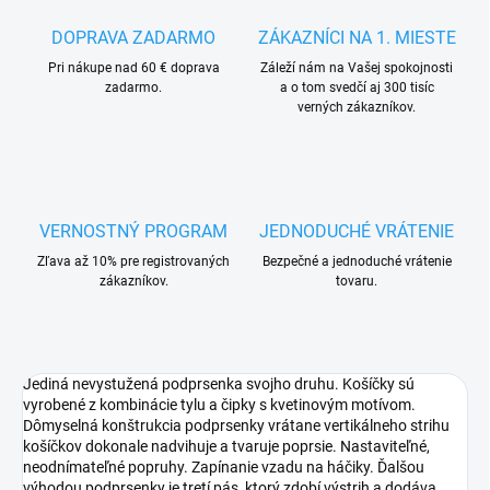
DOPRAVA ZADARMO
ZÁKAZNÍCI NA 1. MIESTE
Pri nákupe nad 60 € doprava
Záleží nám na Vašej spokojnosti
zadarmo.
a o tom svedčí aj 300 tisíc
verných zákazníkov.
VERNOSTNÝ PROGRAM
JEDNODUCHÉ VRÁTENIE
Zľava až 10% pre registrovaných
Bezpečné a jednoduché vrátenie
zákazníkov.
tovaru.
Jediná nevystužená podprsenka svojho druhu. Košíčky sú
vyrobené z kombinácie tylu a čipky s kvetinovým motívom.
Dômyselná konštrukcia podprsenky vrátane vertikálneho strihu
košíčkov dokonale nadvihuje a tvaruje poprsie. Nastaviteľné,
neodnímateľné popruhy. Zapínanie vzadu na háčiky. Ďalšou
výhodou podprsenky je tretí pás, ktorý zdobí výstrih a dodáva