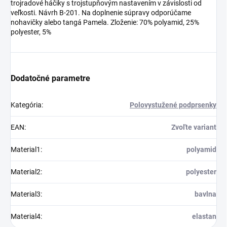
trojradové háčiky s trojstupňovým nastavením v závislosti od
veľkosti. Návrh B-201. Na doplnenie súpravy odporúčame
nohavičky alebo tangá Pamela. Zloženie: 70% polyamid, 25%
polyester, 5%
Dodatočné parametre
Kategória
:
Polovystužené podprsenky
EAN
:
Zvoľte variant
Material1
:
polyamid
Material2
:
polyester
Material3
:
bavlna
Material4
:
elastan