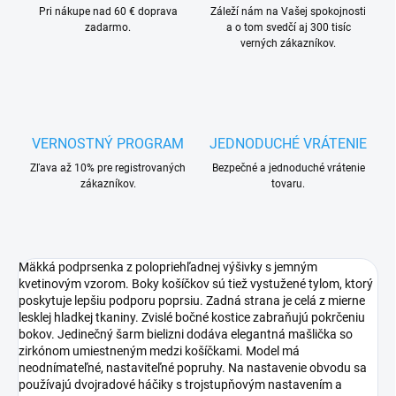
Pri nákupe nad 60 € doprava
Záleží nám na Vašej spokojnosti
zadarmo.
a o tom svedčí aj 300 tisíc
verných zákazníkov.
VERNOSTNÝ PROGRAM
JEDNODUCHÉ VRÁTENIE
Zľava až 10% pre registrovaných
Bezpečné a jednoduché vrátenie
zákazníkov.
tovaru.
Mäkká podprsenka z polopriehľadnej výšivky s jemným
kvetinovým vzorom. Boky košíčkov sú tiež vystužené tylom, ktorý
poskytuje lepšiu podporu poprsiu. Zadná strana je celá z mierne
lesklej hladkej tkaniny. Zvislé bočné kostice zabraňujú pokrčeniu
bokov. Jedinečný šarm bielizni dodáva elegantná mašlička so
zirkónom umiestneným medzi košíčkami. Model má
neodnímateľné, nastaviteľné popruhy. Na nastavenie obvodu sa
používajú dvojradové háčiky s trojstupňovým nastavením a