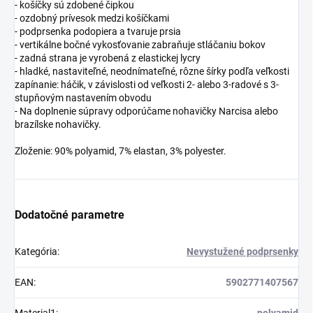
- košíčky sú zdobené čipkou
- ozdobný prívesok medzi košíčkami
- podprsenka podopiera a tvaruje prsia
- vertikálne bočné vykosťovanie zabraňuje stláčaniu bokov
- zadná strana je vyrobená z elastickej lycry
- hladké, nastaviteľné, neodnímateľné, rôzne šírky podľa veľkosti
zapínanie: háčik, v závislosti od veľkosti 2- alebo 3-radové s 3-
stupňovým nastavením obvodu
- Na doplnenie súpravy odporúčame nohavičky Narcisa alebo
brazílske nohavičky.
Zloženie: 90% polyamid, 7% elastan, 3% polyester.
Dodatočné parametre
Kategória
:
Nevystužené podprsenky
EAN
:
5902771407567