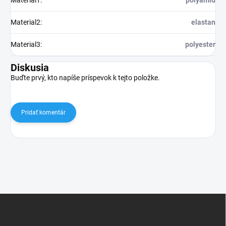
Material1
:
polyamid
Material2
:
elastan
Material3
:
polyester
Diskusia
Buďte prvý, kto napíše príspevok k tejto položke.
Pridať komentár
Z
á
p