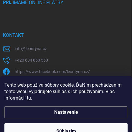
PRIJÍMAME ONLINE PLATBY
KONTAKT
info
@
leontyna.cz
+420 604 850 550
https://www.facebook.com/leontyna.cz/
leontyna.cz
Tento web používa súbory cookie. Ďalším prechádzaním
tohto webu vyjadrujete súhlas s ich používaním. Viac
@leontyna.cz
informácií
tu
.
Nastavenie
Copyright 2026
Leontyna.sk
. Všetky práva vyhradené.
Súhlasím