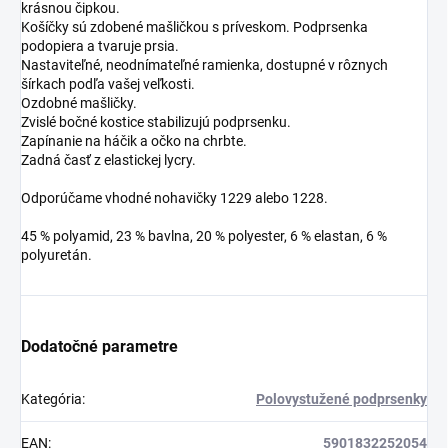
krásnou čipkou.
Košíčky sú zdobené mašličkou s príveskom. Podprsenka
podopiera a tvaruje prsia.
Nastaviteľné, neodnímateľné ramienka, dostupné v rôznych
šírkach podľa vašej veľkosti.
Ozdobné mašličky.
Zvislé bočné kostice stabilizujú podprsenku.
Zapínanie na háčik a očko na chrbte.
Zadná časť z elastickej lycry.
Odporúčame vhodné nohavičky 1229 alebo 1228.
45 % polyamid, 23 % bavlna, 20 % polyester, 6 % elastan, 6 %
polyuretán.
Dodatočné parametre
Kategória
:
Polovystužené podprsenky
EAN
:
5901832252054