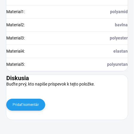
Material1
:
polyamid
Material2
:
bavlna
Material3
:
polyester
Material4
:
elastan
Material5
:
polyuretan
Diskusia
Buďte prvý, kto napíše príspevok k tejto položke.
Pridať komentár