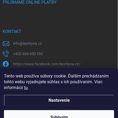
PRIJÍMAME ONLINE PLATBY
KONTAKT
info
@
leontyna.cz
+420 604 850 550
https://www.facebook.com/leontyna.cz/
leontyna.cz
Tento web používa súbory cookie. Ďalším prechádzaním
tohto webu vyjadrujete súhlas s ich používaním. Viac
@leontyna.cz
informácií
tu
.
Nastavenie
Copyright 2026
Leontyna.sk
. Všetky práva vyhradené.
Súhlasím