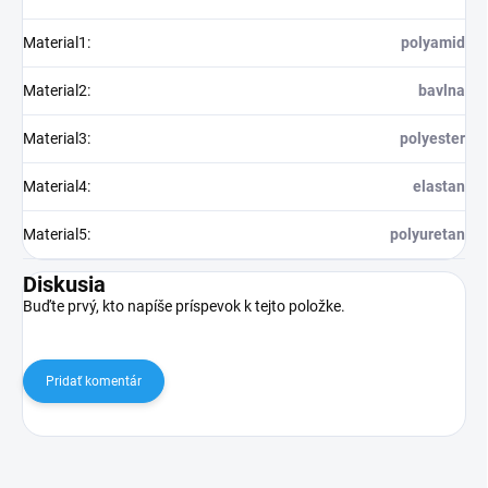
Material1
:
polyamid
Material2
:
bavlna
Material3
:
polyester
Material4
:
elastan
Material5
:
polyuretan
Diskusia
Buďte prvý, kto napíše príspevok k tejto položke.
Pridať komentár