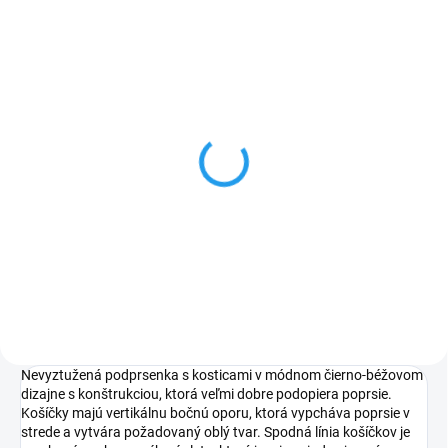
Nohavičky Gaia 1211P Kim
€14,79
Čierna
Nevyztužená podprsenka s kosticami v módnom čierno-béžovom
dizajne s konštrukciou, ktorá veľmi dobre podopiera poprsie.
Košíčky majú vertikálnu bočnú oporu, ktorá vypcháva poprsie v
strede a vytvára požadovaný oblý tvar. Spodná línia košíčkov je