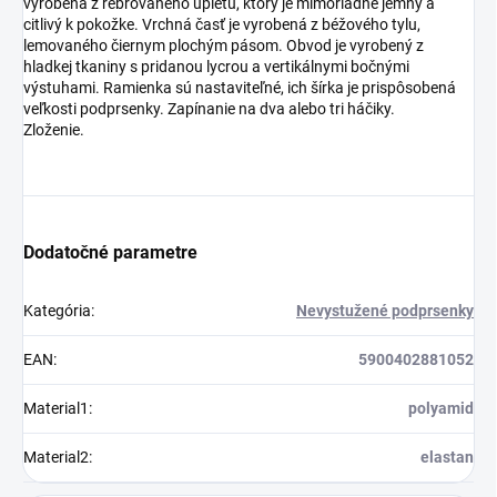
vyrobená z rebrovaného úpletu, ktorý je mimoriadne jemný a
citlivý k pokožke. Vrchná časť je vyrobená z béžového tylu,
lemovaného čiernym plochým pásom. Obvod je vyrobený z
hladkej tkaniny s pridanou lycrou a vertikálnymi bočnými
výstuhami. Ramienka sú nastaviteľné, ich šírka je prispôsobená
veľkosti podprsenky. Zapínanie na dva alebo tri háčiky.
Zloženie.
Dodatočné parametre
Kategória
:
Nevystužené podprsenky
EAN
:
5900402881052
Material1
:
polyamid
Material2
:
elastan