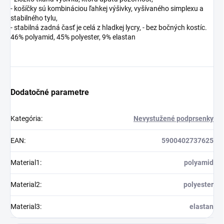
- košíčky sú kombináciou ľahkej výšivky, vyšívaného simplexu a
stabilného tylu,
- stabilná zadná časť je celá z hladkej lycry, - bez bočných kostíc.
46% polyamid, 45% polyester, 9% elastan
Dodatočné parametre
Kategória
:
Nevystužené podprsenky
EAN
:
5900402737625
Material1
:
polyamid
Material2
:
polyester
Material3
:
elastan