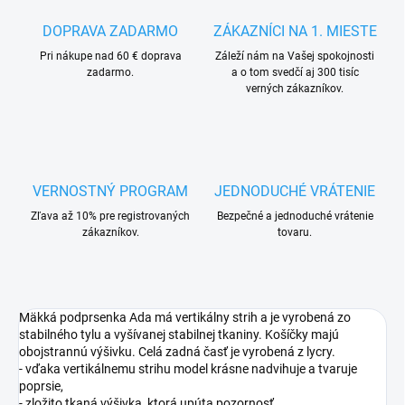
DOPRAVA ZADARMO
ZÁKAZNÍCI NA 1. MIESTE
Pri nákupe nad 60 € doprava
Záleží nám na Vašej spokojnosti
zadarmo.
a o tom svedčí aj 300 tisíc
verných zákazníkov.
VERNOSTNÝ PROGRAM
JEDNODUCHÉ VRÁTENIE
Zľava až 10% pre registrovaných
Bezpečné a jednoduché vrátenie
zákazníkov.
tovaru.
Mäkká podprsenka Ada má vertikálny strih a je vyrobená zo
stabilného tylu a vyšívanej stabilnej tkaniny. Košíčky majú
obojstrannú výšivku. Celá zadná časť je vyrobená z lycry.
- vďaka vertikálnemu strihu model krásne nadvihuje a tvaruje
poprsie,
- zložito tkaná výšivka, ktorá upúta pozornosť,