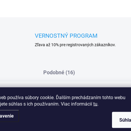
VERNOSTNÝ PROGRAM
Zľava až 10% pre registrovaných zákazníkov.
Podobné (16)
web používa súbory cookie. Ďalším prechádzaním tohto webu
 vyrobená zo stabilného tylu a vyšívanej
Dod
jete súhlas s ich používaním. Viac informácií
tu
.
šivku. Celá zadná časť je vyrobená z lycry.
huje a tvaruje poprsie,
avenie
,
Súhl
aného simplexu a stabilného tylu,
bez bočných kostíc.