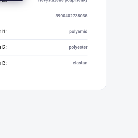
ria
:
Nevystužené podprsenky
5900402738035
al1
:
polyamid
al2
:
polyester
al3
:
elastan