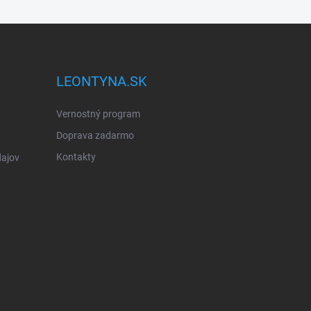
LEONTYNA.SK
Vernostný program
Doprava zadarmo
Kontakty
ajov