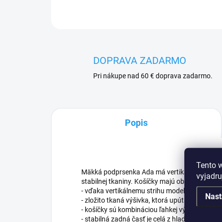
DOPRAVA ZADARMO
Pri nákupe nad 60 € doprava zadarmo.
Popis
Tento 
Mäkká podprsenka Ada má vertikálny strih a je
vyjadru
stabilnej tkaniny. Košíčky majú obojstrannú vý
- vďaka vertikálnemu strihu model krásne nadvi
Nast
- zložito tkaná výšivka, ktorá upúta pozornosť
- košíčky sú kombináciou ľahkej výšivky, vyšív
- stabilná zadná časť je celá z hladkej lycry, - 