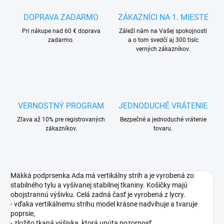
DOPRAVA ZADARMO
ZÁKAZNÍCI NA 1. MIESTE
Pri nákupe nad 60 € doprava
Záleží nám na Vašej spokojnosti
zadarmo.
a o tom svedčí aj 300 tisíc
verných zákazníkov.
VERNOSTNÝ PROGRAM
JEDNODUCHÉ VRÁTENIE
Zľava až 10% pre registrovaných
Bezpečné a jednoduché vrátenie
zákazníkov.
tovaru.
Mäkká podprsenka Ada má vertikálny strih a je vyrobená zo
stabilného tylu a vyšívanej stabilnej tkaniny. Košíčky majú
obojstrannú výšivku. Celá zadná časť je vyrobená z lycry.
- vďaka vertikálnemu strihu model krásne nadvihuje a tvaruje
poprsie,
- zložito tkaná výšivka, ktorá upúta pozornosť,