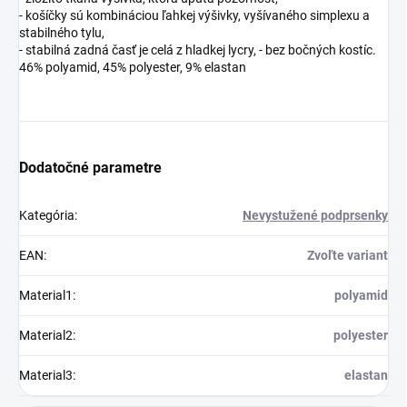
- košíčky sú kombináciou ľahkej výšivky, vyšívaného simplexu a
stabilného tylu,
- stabilná zadná časť je celá z hladkej lycry, - bez bočných kostíc.
46% polyamid, 45% polyester, 9% elastan
Dodatočné parametre
Kategória
:
Nevystužené podprsenky
EAN
:
Zvoľte variant
Material1
:
polyamid
Material2
:
polyester
Material3
:
elastan