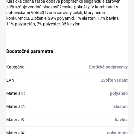
Klasická čierna farba dodáva podprsenke eleganciu a zároveň
zdôrazňuje zvodnú hladkosť ženskej pokožky. V kombinácii s
nohavičkami V-4643 tvoria čarovný celok, ktorý nemá
konkurenciu. Zloženie: 29% polyamid, 1% elastan, 17% bavlna,
11% polyuretán, 7% polyester, 35% nylon.
Dodatočné parametre
Kategória
:
Erotické podprsenky
EAN
:
Zvoľte variant
Material1
:
polyamid
Material2
:
elastan
Material3
:
bavlna
Material4
:
polyuretán