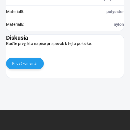
Material5
:
polyester
Material6
:
nylon
Diskusia
Buďte prvý, kto napíše príspevok k tejto položke.
Pridať komentár
Z
á
p