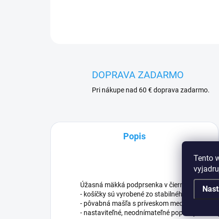
DOPRAVA ZADARMO
Pri nákupe nad 60 € doprava zadarmo.
Popis
Tento 
vyjadru
Úžasná mäkká podprsenka v čiernej farbe.
Nast
- košíčky sú vyrobené zo stabilného tylu, ktorý
- pôvabná mašľa s príveskom medzi košíčkam
- nastaviteľné, neodnímateľné popruhy so zl