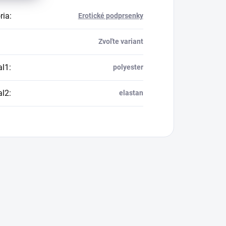
ria
:
Erotické podprsenky
Zvoľte variant
al1
:
polyester
al2
:
elastan