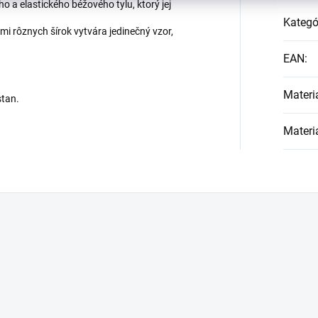
o a elastického béžového tylu, ktorý jej
Kategó
hmi rôznych šírok vytvára jedinečný vzor,
EAN
:
Materi
stan.
Materi