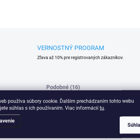
VERNOSTNÝ PROGRAM
Zľava až 10% pre registrovaných zákazníkov.
Podobné (16)
web používa súbory cookie. Ďalším prechádzaním tohto webu
jete súhlas s ich používaním. Viac informácií
tu
.
Dod
avenie
 drží tvar pŕs, a z hladkého materiálu
Súhl
i
atými ozdobami