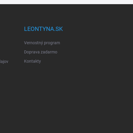
LEONTYNA.SK
Vernostný program
Doprava zadarmo
Kontakty
ajov