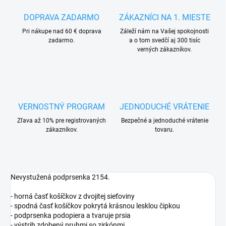
DOPRAVA ZADARMO
ZÁKAZNÍCI NA 1. MIESTE
Pri nákupe nad 60 € doprava
Záleží nám na Vašej spokojnosti
zadarmo.
a o tom svedčí aj 300 tisíc
verných zákazníkov.
VERNOSTNÝ PROGRAM
JEDNODUCHÉ VRÁTENIE
Zľava až 10% pre registrovaných
Bezpečné a jednoduché vrátenie
zákazníkov.
tovaru.
Nevystužená podprsenka 2154.
- horná časť košíčkov z dvojitej sieťoviny
- spodná časť košíčkov pokrytá krásnou lesklou čipkou
- podprsenka podopiera a tvaruje prsia
- výstrih zdobený pruhmi so zirkónmi