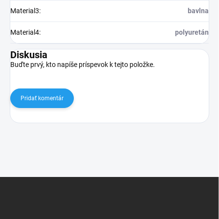
Material3
:
bavlna
Material4
:
polyuretán
Diskusia
Buďte prvý, kto napíše príspevok k tejto položke.
Pridať komentár
Z
á
p
ä