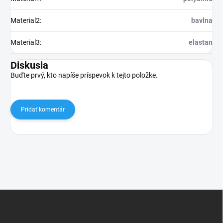
Material2
:
bavlna
Material3
:
elastan
Diskusia
Buďte prvý, kto napíše príspevok k tejto položke.
Pridať komentár
Z
á
p