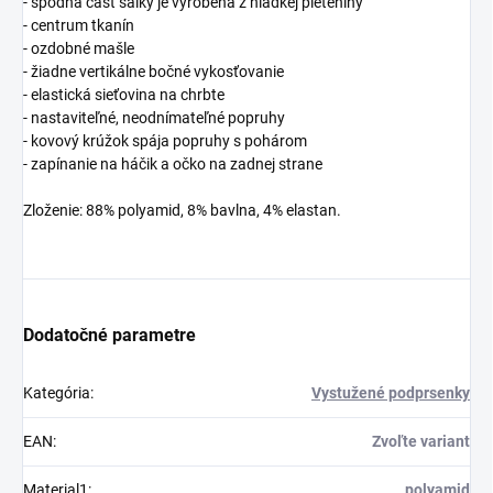
- spodná časť šálky je vyrobená z hladkej pleteniny
- centrum tkanín
- ozdobné mašle
- žiadne vertikálne bočné vykosťovanie
- elastická sieťovina na chrbte
- nastaviteľné, neodnímateľné popruhy
- kovový krúžok spája popruhy s pohárom
- zapínanie na háčik a očko na zadnej strane
Zloženie: 88% polyamid, 8% bavlna, 4% elastan.
Dodatočné parametre
Kategória
:
Vystužené podprsenky
EAN
:
Zvoľte variant
Material1
:
polyamid