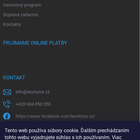
Vernostný program
Doprava zadarmo
Kontakty
PRIJÍMAME ONLINE PLATBY
KONTAKT
info
@
leontyna.cz
+420 604 850 550
https://www.facebook.com/leontyna.cz/
leontyna.cz
Tento web používa súbory cookie. Ďalším prechádzaním
tohto webu vyjadrujete súhlas s ich používaním. Viac