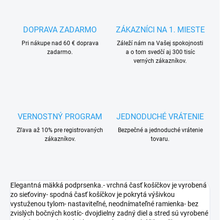
DOPRAVA ZADARMO
ZÁKAZNÍCI NA 1. MIESTE
Pri nákupe nad 60 € doprava
Záleží nám na Vašej spokojnosti
zadarmo.
a o tom svedčí aj 300 tisíc
verných zákazníkov.
VERNOSTNÝ PROGRAM
JEDNODUCHÉ VRÁTENIE
Zľava až 10% pre registrovaných
Bezpečné a jednoduché vrátenie
zákazníkov.
tovaru.
Elegantná mäkká podprsenka.- vrchná časť košíčkov je vyrobená
zo sieťoviny- spodná časť košíčkov je pokrytá výšivkou
vystuženou tylom- nastaviteľné, neodnímateľné ramienka- bez
zvislých bočných kostíc- dvojdielny zadný diel a stred sú vyrobené