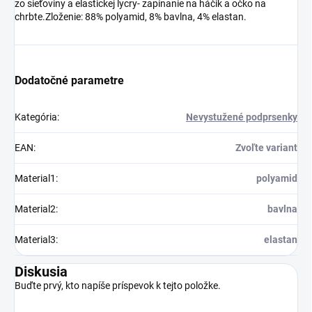
zo sieťoviny a elastickej lycry- zapínanie na háčik a očko na
chrbte.Zloženie: 88% polyamid, 8% bavlna, 4% elastan.
Dodatočné parametre
Kategória
:
Nevystužené podprsenky
EAN
:
Zvoľte variant
Material1
:
polyamid
Material2
:
bavlna
Material3
:
elastan
Diskusia
Buďte prvý, kto napíše príspevok k tejto položke.