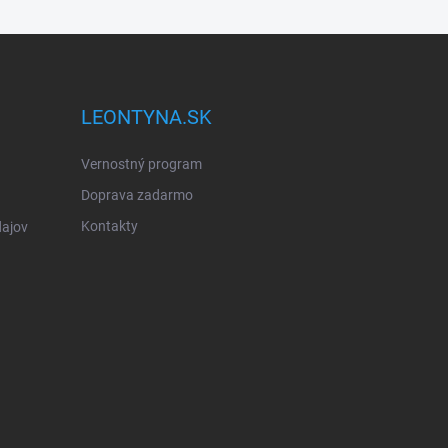
LEONTYNA.SK
Vernostný program
Doprava zadarmo
Kontakty
ajov