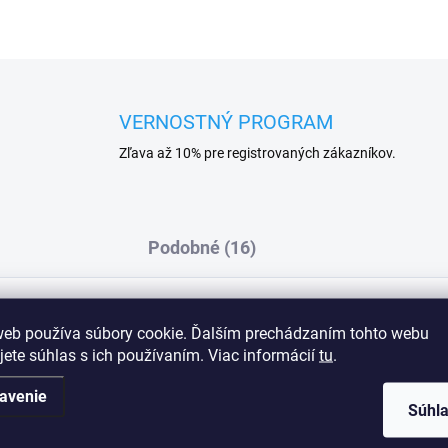
VERNOSTNÝ PROGRAM
Zľava až 10% pre registrovaných zákazníkov.
Podobné (16)
web používa súbory cookie. Ďalším prechádzaním tohto webu
neho mikrovlákna a zdobené zlatou výšivkou-
Dod
jete súhlas s ich používaním. Viac informácií
tu
.
neodnímateľné ramienka- kostice- strih
elastan
avenie
Súhl