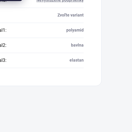
ria
:
Nevystužené podprsenky
Zvoľte variant
al1
:
polyamid
al2
:
bavlna
al3
:
elastan