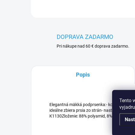
DOPRAVA ZADARMO
Pri nákupe nad 60 € doprava zadarmo.
Popis
Tento 
Elegantná mäkká podprsenka:- košíčky z čier
vyjadru
ideálne zbiera prsia zo strán- nastaviteľné a 
K1130Zloženie: 88% polyamid, 8% bavlna, 4% 
Nast