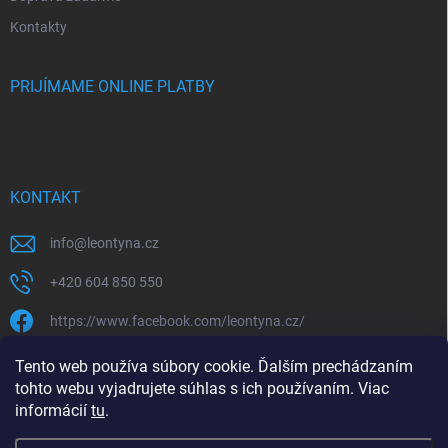
Kontakty
PRIJÍMAME ONLINE PLATBY
KONTAKT
info
@
leontyna.cz
+420 604 850 550
https://www.facebook.com/leontyna.cz/
leontyna.cz
Tento web používa súbory cookie. Ďalším prechádzaním
tohto webu vyjadrujete súhlas s ich používaním. Viac
@leontyna.cz
informácií
tu
.