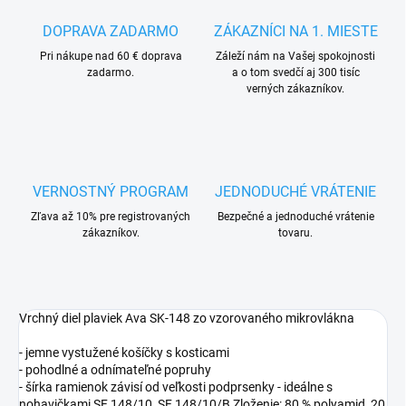
DOPRAVA ZADARMO
ZÁKAZNÍCI NA 1. MIESTE
Pri nákupe nad 60 € doprava
Záleží nám na Vašej spokojnosti
zadarmo.
a o tom svedčí aj 300 tisíc
verných zákazníkov.
VERNOSTNÝ PROGRAM
JEDNODUCHÉ VRÁTENIE
Zľava až 10% pre registrovaných
Bezpečné a jednoduché vrátenie
zákazníkov.
tovaru.
Vrchný diel plaviek Ava SK-148 zo vzorovaného mikrovlákna
- jemne vystužené košíčky s kosticami
- pohodlné a odnímateľné popruhy
- šírka ramienok závisí od veľkosti podprsenky - ideálne s
nohavičkami SF 148/10, SF 148/10/B Zloženie: 80 % polyamid, 20