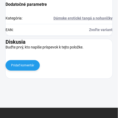
Dodatočné parametre
Kategória
:
Dámske erotické tangá a nohavičky
EAN
:
Zvoľte variant
Diskusia
Buďte prvý, kto napíše príspevok k tejto položke.
Pridať komentár
Z
á