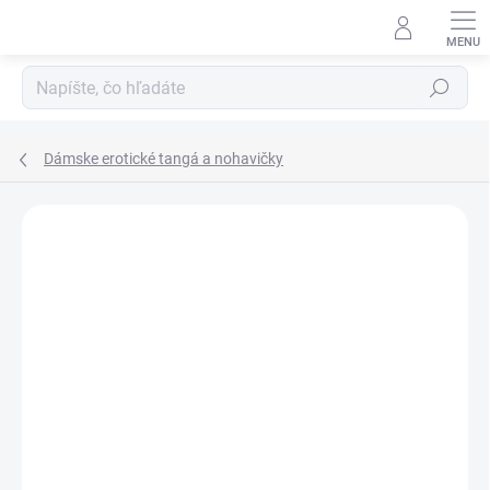
Prejsť
na
obsah
Hľadať
Dámske erotické tangá a nohavičky
Neohodnotené
Podrobnosti hodnotenia
ZNAČKA:
PASSION
VÝPREDAJ
18+