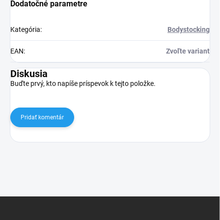
Dodatočné parametre
Kategória
:
Bodystocking
EAN
:
Zvoľte variant
Diskusia
Buďte prvý, kto napíše príspevok k tejto položke.
Pridať komentár
Z
á