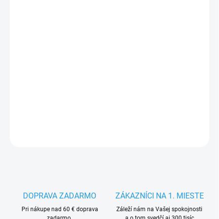
FARBA
ČERVENÁ
VEĽKOSŤ
MÔŽEME DORUČIŤ DO:
12.8.2026
−
+
Pridať do košíka
DETAILNÉ INFORMÁCIE
OPÝTAŤ SA
STRÁŽIŤ
DOPRAVA ZADARMO
ZÁKAZNÍCI NA 1. MIESTE
Pri nákupe nad 60 € doprava
Záleží nám na Vašej spokojnosti
zadarmo.
a o tom svedčí aj 300 tisíc