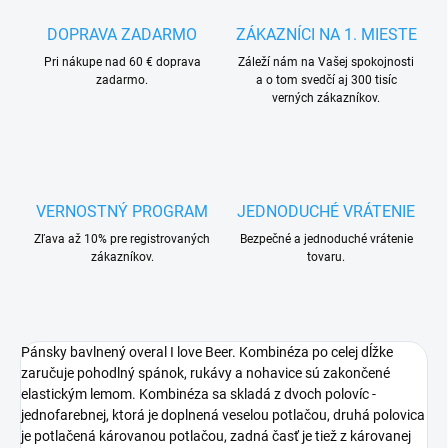
DOPRAVA ZADARMO
ZÁKAZNÍCI NA 1. MIESTE
Pri nákupe nad 60 € doprava
Záleží nám na Vašej spokojnosti
zadarmo.
a o tom svedčí aj 300 tisíc
verných zákazníkov.
VERNOSTNÝ PROGRAM
JEDNODUCHÉ VRÁTENIE
Zľava až 10% pre registrovaných
Bezpečné a jednoduché vrátenie
zákazníkov.
tovaru.
Pánsky bavlnený overal I love Beer. Kombinéza po celej dĺžke
zaručuje pohodlný spánok, rukávy a nohavice sú zakončené
elastickým lemom. Kombinéza sa skladá z dvoch polovíc -
jednofarebnej, ktorá je doplnená veselou potlačou, druhá polovica
je potlačená károvanou potlačou, zadná časť je tiež z károvanej