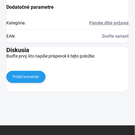
Dodatočné parametre
Kategória
:
Pánske dlhé pyžamá
EAN
:
Zvoľte variant
Diskusia
Buďte prvý, kto napíše príspevok k tejto položke.
Pridať komentár
Z