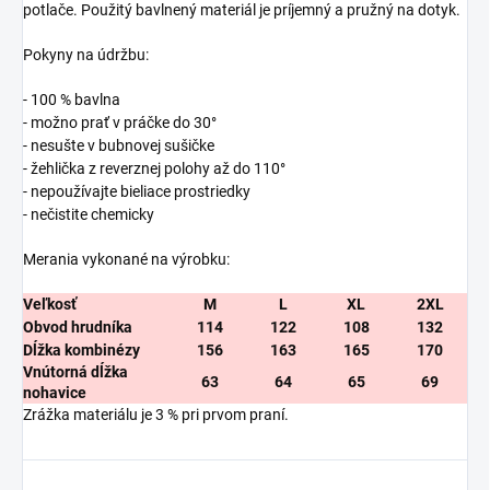
potlače. Použitý bavlnený materiál je príjemný a pružný na dotyk.
Pokyny na údržbu:
- 100 % bavlna
- možno prať v práčke do 30°
- nesušte v bubnovej sušičke
- žehlička z reverznej polohy až do 110°
- nepoužívajte bieliace prostriedky
- nečistite chemicky
Merania vykonané na výrobku:
Veľkosť
M
L
XL
2XL
Obvod hrudníka
114
122
108
132
Dĺžka kombinézy
156
163
165
170
Vnútorná dĺžka
63
64
65
69
nohavice
Zrážka materiálu je 3 % pri prvom praní.