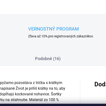
VERNOSTNÝ PROGRAM
Zľava až 10% pre registrovaných zákazníkov.
Podobné (16)
pyžamo pozostáva z trička s krátkym
Dod
apísané Život je príliš krátky na to, aby
e dopĺňajú kockované nohavice. Šortky
rku na stiahnutie. Materiál zo 100 %
yžamo je vhodné aj na každodenné