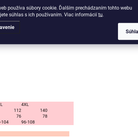
Kategó
web používa súbory cookie. Ďalším prechádzaním tohto webu
jete súhlas s ich používaním. Viac informácií
tu
.
EAN
:
avenie
Súhl
XL
4XL
112
140
76
78
-104
96-108