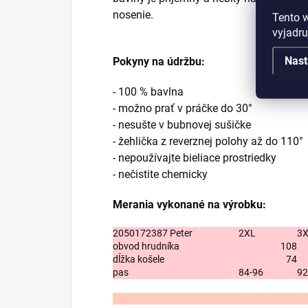
nosenie.
Tento 
vyjadru
Nast
Pokyny na údržbu:
- 100 % bavlna
- možno prať v práčke do 30°
- nesušte v bubnovej sušičke
- žehlička z reverznej polohy až do 110°
- nepoužívajte bieliace prostriedky
- nečistite chemicky
Merania vykonané na výrobku:
2050172387 Peter
2XL
3
obvod hrudníka
108
dĺžka košele
74
pas
84-96
92