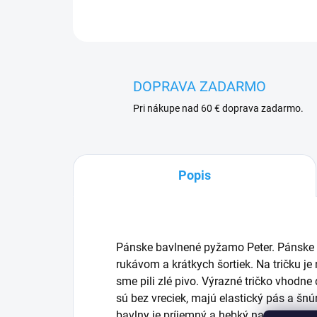
DOPRAVA ZADARMO
Pri nákupe nad 60 € doprava zadarmo.
Popis
Pánske bavlnené pyžamo Peter. Pánske 
rukávom a krátkych šortiek. Na tričku je n
sme pili zlé pivo. Výrazné tričko vhodn
sú bez vreciek, majú elastický pás a šnú
bavlny je príjemný a hebký na dotyk. P