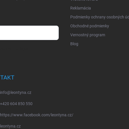
Reklamácia
Podmienky ochrany osobných úd
Obchodné podmienky
Vernostný program
Blog
osobných údajov
TAKT
info
@
leontyna.cz
+420 604 850 550
https://www.facebook.com/leontyna.cz/
leontyna.cz