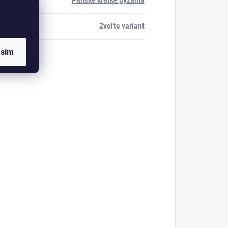
ria
:
Pánske krátke pyžamá
Zvoľte variant
asím