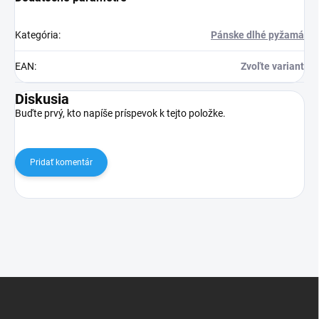
Kategória
:
Pánske dlhé pyžamá
EAN
:
Zvoľte variant
Diskusia
Buďte prvý, kto napíše príspevok k tejto položke.
Pridať komentár
Z
á
p