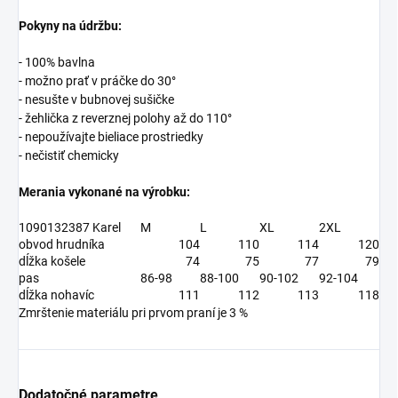
Pokyny na údržbu:
- 100% bavlna
- možno prať v práčke do 30°
- nesušte v bubnovej sušičke
- žehlička z reverznej polohy až do 110°
- nepoužívajte bieliace prostriedky
- nečistiť chemicky
Merania vykonané na výrobku:
1090132387 Karel
M
L
XL
2XL
obvod hrudníka
104
110
114
120
dĺžka košele
74
75
77
79
pas
86-98
88-100
90-102
92-104
dĺžka nohavíc
111
112
113
118
Zmrštenie materiálu pri prvom praní je 3 %
Dodatočné parametre