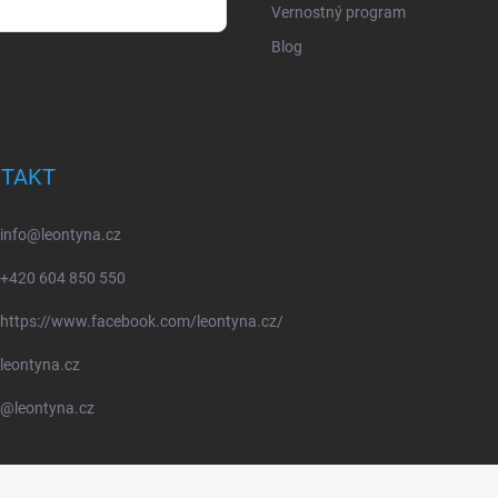
Vernostný program
Blog
osobných údajov
TAKT
info
@
leontyna.cz
+420 604 850 550
https://www.facebook.com/leontyna.cz/
leontyna.cz
@leontyna.cz