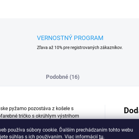
VERNOSTNÝ PROGRAM
Zľava až 10% pre registrovaných zákazníkov.
Podobné (16)
nske pyžamo pozostáva z košele s
Dod
farebné tričko
s okrúhlym výstrihom
blížiacim sa víkendom nevedia dočkať
web používa súbory cookie. Ďalším prechádzaním tohto webu
astický pás a šnúrku na stiahnutie.
jete súhlas s ich používaním. Viac informácií
tu
.
emný a pružný na dotyk. Podiel bavlny v