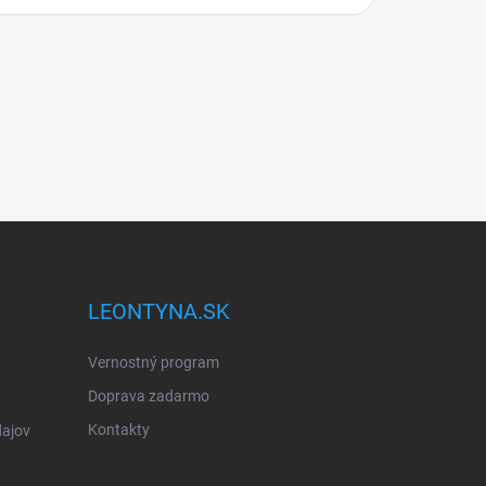
LEONTYNA.SK
Vernostný program
Doprava zadarmo
Kontakty
ajov