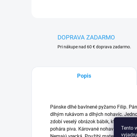
DOPRAVA ZADARMO
Pri nákupe nad 60 € doprava zadarmo.
Popis
Pánske dlhé bavlnené pyžamo Filip. Pá
dlhým rukávom a dlhých nohavíc. Jedno
zdobí veselý obrázok bábik, ktoré sa s 
Tento 
pohára piva
. Kárované nohavice majú el
vyjadru
Nemajú vrecká. Použitý materiál je príj