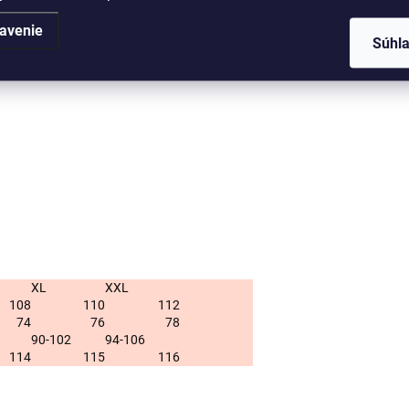
Kategó
avenie
Súhl
EAN
:
XL
XXL
108
110
112
74
76
78
90-102
94-106
114
115
116