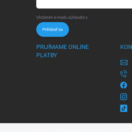
Vložením e-mailu súhlasíte s
podmienkami ochrany 
Prihlásiť sa
PRIJÍMAME ONLINE
KON
PLATBY
Copyright 2026
Leontyna.sk
. Všetky práva vyhradené.