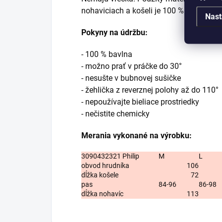
nohaviciach a košeli je 100 %.
Nast
Pokyny na údržbu:
- 100 % bavlna
- možno prať v práčke do 30°
- nesušte v bubnovej sušičke
- žehlička z reverznej polohy až do 110°
- nepoužívajte bieliace prostriedky
- nečistite chemicky
Merania vykonané na výrobku:
3090432321 Philip
M
L
obvod hrudníka
106
dĺžka košele
72
pas
84-96
86-98
dĺžka nohavíc
113