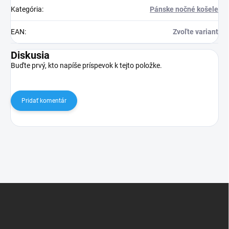
Kategória
:
Pánske nočné košele
EAN
:
Zvoľte variant
Diskusia
Buďte prvý, kto napíše príspevok k tejto položke.
Pridať komentár
Z
á
p
ä