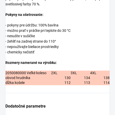
svetlosivej farby 70 %.
Pokyny na ošetrovanie:
- pokyny pre údržbu: 100% bavlna
- možno prať v práčke pri teplote do 30 °C
- nesušte v sušičke
- žehliť na zadnej strane do 110°
- nepoužívajte bieliace prostriedky
- chemicky nečistiť
Rozmery namerané na výrobku:
2050080000 Veľké koleso
2XL
3XL
4XL
obvod hrudníka
130
134
138
dĺžka košele
112
113
114
Dodatočné parametre