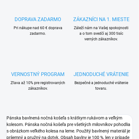
DOPRAVA ZADARMO
ZÁKAZNÍCI NA 1. MIESTE
Pri nákupe nad 60 € doprava
Záleží nám na Vašej spokojnosti
zadarmo.
a o tom svedčí aj 300 tisíc
verných zákazníkov.
VERNOSTNÝ PROGRAM
JEDNODUCHÉ VRÁTENIE
Zľava až 10% pre registrovaných
Bezpečné a jednoduché vrátenie
zákazníkov.
tovaru.
Pánska bavlnená nočná košeľa s krátkym rukávom a veľkým
kolesom. Pánska nočná košeľa pre všetkých milovníkov pohodlia
s obrázkom veľkého kolesa na leme. Použitý bavlnený materiál je
príjemný a pružný na dotyk. Obsah bavlny je 100 %, len v prípade