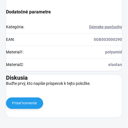
Dodatočné parametre
Kategória
:
Dámske pančuchy
EAN
:
0GB503000290
Material1
:
polyamid
Material2
:
elastan
Diskusia
Buďte prvý, kto napíše príspevok k tejto položke.
Pridať komentár