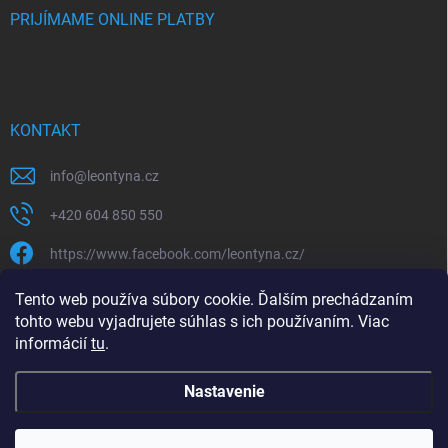
PRIJÍMAME ONLINE PLATBY
KONTAKT
info
@
leontyna.cz
+420 604 850 550
https://www.facebook.com/leontyna.cz/
leontyna.cz
Tento web používa súbory cookie. Ďalším prechádzaním
tohto webu vyjadrujete súhlas s ich používaním. Viac
@leontyna.cz
informácií
tu
.
Nastavenie
Copyright 2026
Leontyna.sk
. Všetky práva vyhradené.