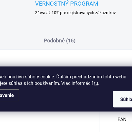
VERNOSTNÝ PROGRAM
Zľava až 10% pre registrovaných zákazníkov.
Podobné (16)
Dod
web používa súbory cookie. Ďalším prechádzaním tohto webu
tuži
jete súhlas s ich používaním. Viac informácií
tu
.
avenie
Súhl
Kategó
EAN
: