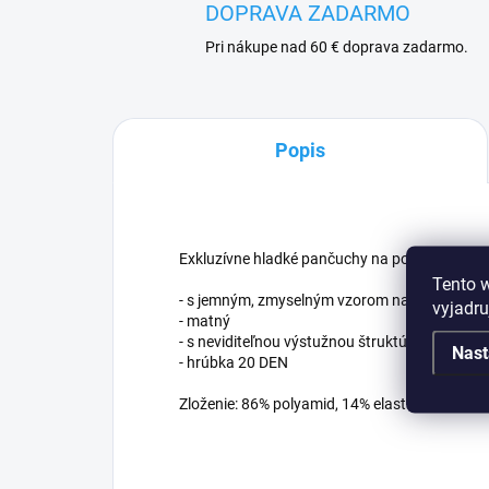
DOPRAVA ZADARMO
Pri nákupe nad 60 € doprava zadarmo.
Popis
Exkluzívne hladké pančuchy na podväzky.
Tento 
- s jemným, zmyselným vzorom na vrchnej výs
vyjadru
- matný
- s neviditeľnou výstužnou štruktúrou hrotu
Nast
- hrúbka 20 DEN
Zloženie: 86% polyamid, 14% elastan.