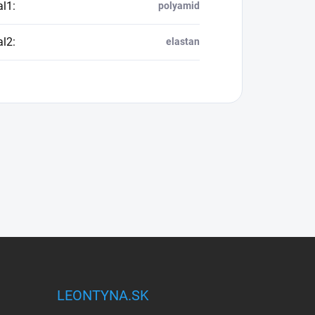
al1
:
polyamid
al2
:
elastan
LEONTYNA.SK