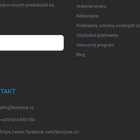
ácie o nových produktoch na
Vrátenie tovaru
Reklamácia
Podmienky ochrany osobných úd
Obchodné podmienky
Vernostný program
Blog
osobných údajov
TAKT
info
@
leontyna.cz
+420 604 850 550
https://www.facebook.com/leontyna.cz/