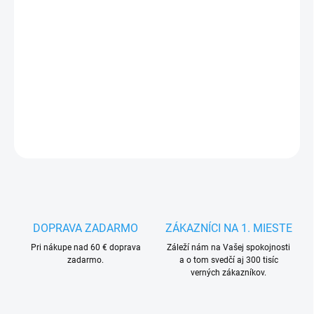
MÔŽEME
DORUČIŤ DO:
13.8.2026
−
+
Pridať do košíka
DETAILNÉ INFORMÁCIE
OPÝTAŤ SA
STRÁŽIŤ
DOPRAVA ZADARMO
ZÁKAZNÍCI NA 1. MIESTE
Pri nákupe nad 60 € doprava
Záleží nám na Vašej spokojnosti
zadarmo.
a o tom svedčí aj 300 tisíc
verných zákazníkov.