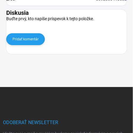
Diskusia
Buďte prvý, kto napíše príspevok k tejto položke.
Pridať komentár
Z
á
p
ä
t
i
ODOBERAŤ NEWSLETTER
e