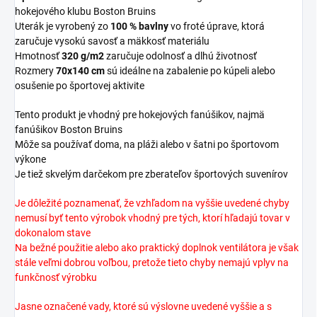
hokejového klubu Boston Bruins
Uterák je vyrobený zo
100 % bavlny
vo froté úprave, ktorá
zaručuje vysokú savosť a mäkkosť materiálu
Hmotnosť
320 g/m2
zaručuje odolnosť a dlhú životnosť
Rozmery
70x140 cm
sú ideálne na zabalenie po kúpeli alebo
osušenie po športovej aktivite
Tento produkt je vhodný pre hokejových fanúšikov, najmä
fanúšikov Boston Bruins
Môže sa používať doma, na pláži alebo v šatni po športovom
výkone
Je tiež skvelým darčekom pre zberateľov športových suvenírov
Je dôležité poznamenať, že vzhľadom na vyššie uvedené chyby
nemusí byť tento výrobok vhodný pre tých, ktorí hľadajú tovar v
dokonalom stave
Na bežné použitie alebo ako praktický doplnok ventilátora je však
stále veľmi dobrou voľbou, pretože tieto chyby nemajú vplyv na
funkčnosť výrobku
Jasne označené vady, ktoré sú výslovne uvedené vyššie a s