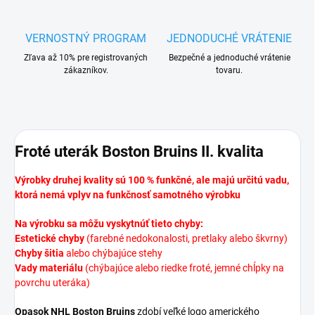
VERNOSTNÝ PROGRAM
JEDNODUCHÉ VRÁTENIE
Zľava až 10% pre registrovaných
Bezpečné a jednoduché vrátenie
zákazníkov.
tovaru.
Froté uterák Boston Bruins II. kvalita
Výrobky druhej kvality sú 100 % funkčné, ale majú určitú vadu,
ktorá nemá vplyv na funkčnosť samotného výrobku
Na výrobku sa môžu vyskytnúť tieto chyby:
Estetické chyby
(farebné nedokonalosti, pretlaky alebo škvrny)
Chyby šitia
alebo chýbajúce stehy
Vady materiálu
(chýbajúce alebo riedke froté, jemné chĺpky na
povrchu uteráka)
Opasok NHL Boston Bruins
zdobí veľké logo amerického