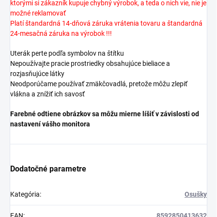
ktorými si zákazník kupuje chybný výrobok, a teda o nich vie, nie je
možné reklamovať
Platí štandardná 14-dňová záruka vrátenia tovaru a štandardná
24-mesačná záruka na výrobok !!!
Uterák perte podľa symbolov na štítku
Nepoužívajte pracie prostriedky obsahujúce bieliace a
rozjasňujúce látky
Neodporúčame používať zmäkčovadlá, pretože môžu zlepiť
vlákna a znížiť ich savosť
Farebné odtiene obrázkov sa môžu mierne líšiť v závislosti od
nastavení vášho monitora
Dodatočné parametre
Kategória
:
Osušky
EAN
:
8592850413632