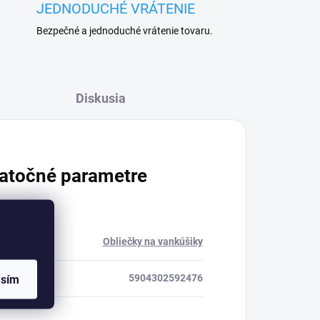
JEDNODUCHÉ VRÁTENIE
Bezpečné a jednoduché vrátenie tovaru.
Diskusia
atočné parametre
ria
:
Obliečky na vankúšiky
5904302592476
asím