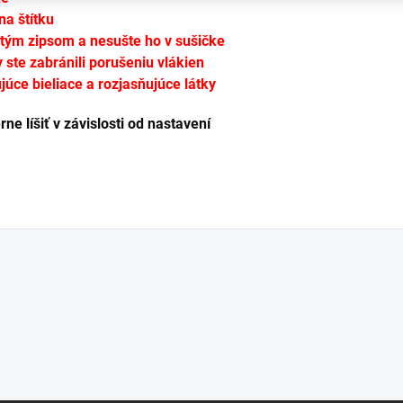
na štítku
utým zipsom a nesušte ho v sušičke
y ste zabránili porušeniu vlákien
úce bieliace a rozjasňujúce látky
e líšiť v závislosti od nastavení