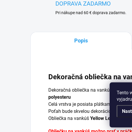
DOPRAVA ZADARMO
Pri nákupe nad 60 € doprava zadarmo.
Popis
Dekoračná obliečka na van
Dekoračná obliečka na vankúš
Yellow 
Tento 
polyesteru
vyjadru
Celá vrstva je posiata plátkami žltých ci
Poťah bude skvelou dekoráciou pre vonk
Nast
Obliečka na vankúš
Yellow Lemons
má 
Obliečku na vankúš možno prať v práč