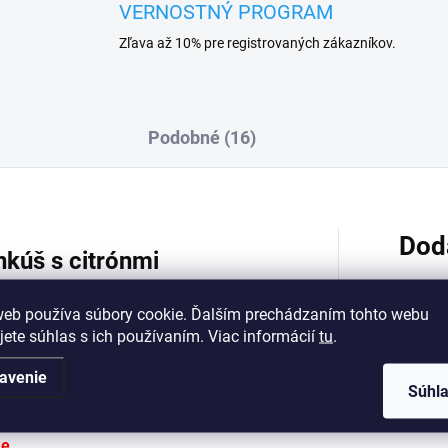
VERNOSTNÝ PROGRAM
Zľava až 10% pre registrovaných zákazníkov.
Podobné (16)
Dod
kúš s citrónmi
Lemons
je vyrobená zo
100 %
web používa súbory cookie. Ďalším prechádzaním tohto webu
jete súhlas s ich používaním. Viac informácií
tu
.
Kategó
trónov
ajšie sedenie a pre pohovku v byte
avenie
EAN
:
Súhl
rozmery
40x40 cm
a zapína sa na
zips
ke