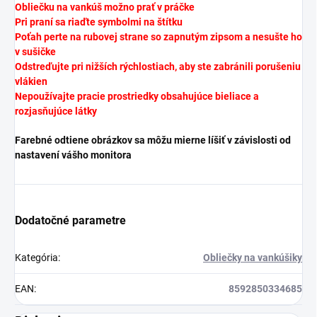
Obliečku na vankúš možno prať v práčke
Pri praní sa riaďte symbolmi na štítku
Poťah perte na rubovej strane so zapnutým zipsom a nesušte ho
v sušičke
Odstreďujte pri nižších rýchlostiach, aby ste zabránili porušeniu
vlákien
Nepoužívajte pracie prostriedky obsahujúce bieliace a
rozjasňujúce látky
Farebné odtiene obrázkov sa môžu mierne líšiť v závislosti od
nastavení vášho monitora
Dodatočné parametre
Kategória
:
Obliečky na vankúšiky
EAN
:
8592850334685