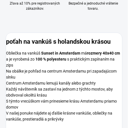
Zľava až 10% pre registrovaných
Bezpečné a jednoduché vrátenie
zákazníkov.
tovaru.
poťah na vankúš s holandskou krásou
Obliečka na vankúš
Sunset in Amsterdam
má
rozmery 40x40 cm
a je vyrobená zo
100 % polyesteru
s praktickým zapínaním na
zips
Na obálke je pohľad na centrum Amsterdamu pri zapadajúcom
slnku
Centrum Amsterdamu lemujú kanály alebo grachty
Každý návštevník sa zastaví na jednom z týchto mostov, aby
obdivoval okolitú krásu
S týmto vrecúškom vám prinesieme krásu Amsterdamu priamo
domov
V našej ponuke nájdete aj ďalšie krásne vankúše, obliečky na
vankúše, prestieradlá a prikrývky