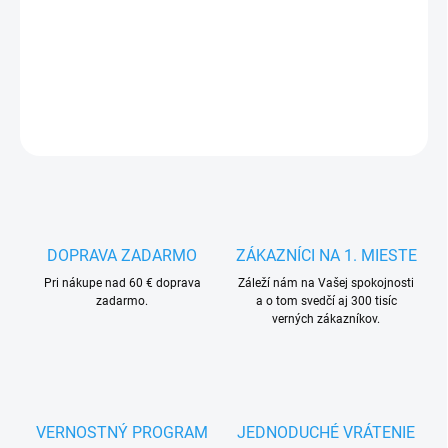
MÔŽEME
DORUČIŤ DO:
7.10.2026
DETAILNÉ INFORMÁCIE
OPÝTAŤ SA
STRÁŽIŤ
DOPRAVA ZADARMO
ZÁKAZNÍCI NA 1. MIESTE
Pri nákupe nad 60 € doprava
Záleží nám na Vašej spokojnosti
zadarmo.
a o tom svedčí aj 300 tisíc
verných zákazníkov.
VERNOSTNÝ PROGRAM
JEDNODUCHÉ VRÁTENIE