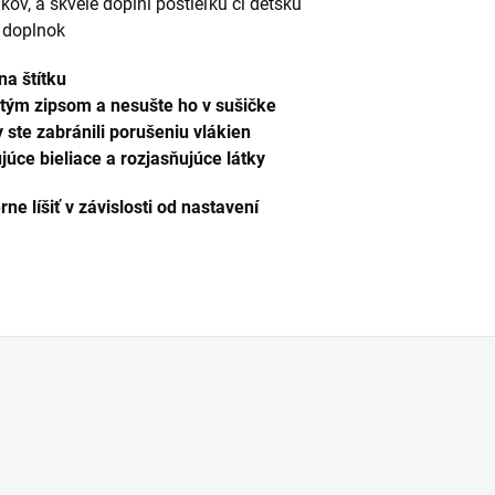
kov, a skvele doplní postieľku či detskú
 doplnok
na štítku
utým zipsom a nesušte ho v sušičke
y ste zabránili porušeniu vlákien
úce bieliace a rozjasňujúce látky
e líšiť v závislosti od nastavení