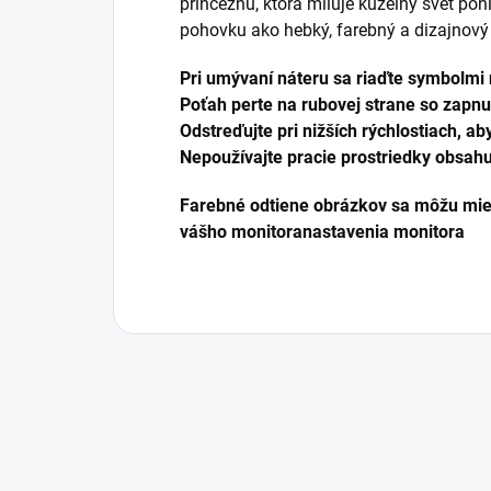
princeznú, ktorá miluje kúzelný svet poní
pohovku ako hebký, farebný a dizajnový
Pri umývaní náteru sa riaďte symbolmi 
Poťah perte na rubovej strane so zapn
Odstreďujte pri nižších rýchlostiach, ab
Nepoužívajte pracie prostriedky obsahuj
Farebné odtiene obrázkov sa môžu miern
vášho monitora
nastavenia monitora