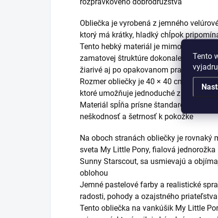
rozprávkového dobrodružstva
Obliečka je vyrobená z jemného velúrov
ktorý má krátky, hladký chĺpok pripomín
Tento hebký materiál je mimoriadne prí
Tento 
zamatovej štruktúre dokonale zvýrazňuje 
vyjadru
žiarivé aj po opakovanom praní
Rozmer obliečky je 40 × 40 cm a je vyb
Nast
ktoré umožňuje jednoduché zloženie a 
Materiál spĺňa prísne štandardy OEKO-T
neškodnosť a šetrnosť k pokožke
Na oboch stranách obliečky je rovnaký 
sveta My Little Pony, fialová jednorož
Sunny Starscout, sa usmievajú a objíma
oblohou
Jemné pastelové farby a realistické spr
radosti, pohody a ozajstného priateľstva
Tento obliečka na vankúšik My Little Po