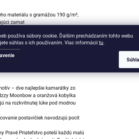
ého materiálu s gramážou 190 g/m²,
ajúci zamat
jemný na dotyk a vďaka svojej
web používa súbory cookie. Ďalším prechádzaním tohto webu
sýte farby tlače, ktoré zostávajú
jete súhlas s ich používaním. Viac informácií
tu
.
avená praktickým zipsovým zapínaním,
avenie
opätovné nasadenie
Súhl
EX, čo zaručuje jeho zdravotnú
motív – dve najlepšie kamarátky zo
ka Izzy Moonbow a oranžová kobylka
jú na rozkvitnutej lúke pod modrou
acovanie postavičiek navodzujú pocit
ny Pravé Priateľstvo poteší každú malú