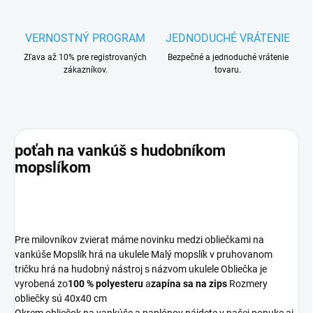
VERNOSTNÝ PROGRAM
JEDNODUCHÉ VRÁTENIE
Zľava až 10% pre registrovaných
Bezpečné a jednoduché vrátenie
zákazníkov.
tovaru.
poťah na vankúš s hudobníkom
mopslíkom
Pre milovníkov zvierat máme novinku medzi obliečkami na
vankúše Mopslík hrá na ukulele Malý mopslík v pruhovanom
tričku hrá na hudobný nástroj s názvom ukulele Obliečka je
vyrobená zo
100 % polyesteru
a
zapína sa na zips
Rozmery
obliečky sú 40x40 cm
Okrem obliečok na vankúše a paplónov nájdete v našej ponuke aj