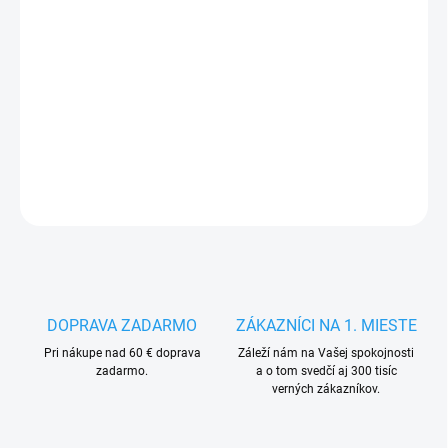
MÔŽEME
DORUČIŤ DO:
17.8.2026
−
+
Pridať do košíka
DETAILNÉ INFORMÁCIE
OPÝTAŤ SA
STRÁŽIŤ
DOPRAVA ZADARMO
ZÁKAZNÍCI NA 1. MIESTE
Pri nákupe nad 60 € doprava
Záleží nám na Vašej spokojnosti
zadarmo.
a o tom svedčí aj 300 tisíc
verných zákazníkov.