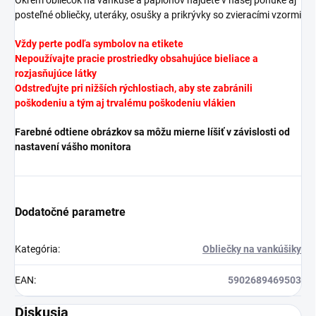
posteľné obliečky, uteráky, osušky a prikrývky so zvieracími vzormi
Vždy perte podľa symbolov na etikete
Nepoužívajte pracie prostriedky obsahujúce bieliace a
rozjasňujúce látky
Odstreďujte pri nižších rýchlostiach, aby ste zabránili
poškodeniu a tým aj trvalému poškodeniu vlákien
Farebné odtiene obrázkov sa môžu mierne líšiť v závislosti od
nastavení vášho monitora
Dodatočné parametre
Kategória
:
Obliečky na vankúšiky
EAN
:
5902689469503
Diskusia