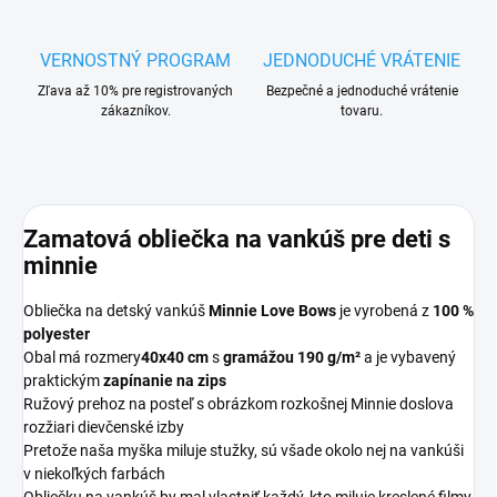
VERNOSTNÝ PROGRAM
JEDNODUCHÉ VRÁTENIE
Zľava až 10% pre registrovaných
Bezpečné a jednoduché vrátenie
zákazníkov.
tovaru.
Zamatová obliečka na vankúš pre deti s
minnie
Obliečka na detský vankúš
Minnie Love Bows
je vyrobená z
100 %
polyester
Obal má rozmery
40x40 cm
s
gramážou 190 g/m²
a je vybavený
praktickým
zapínanie na zips
Ružový prehoz na posteľ s obrázkom rozkošnej Minnie doslova
rozžiari dievčenské izby
Pretože naša myška miluje stužky, sú všade okolo nej na vankúši
v niekoľkých farbách
Obliečku na vankúš by mal vlastniť každý, kto miluje kreslené filmy