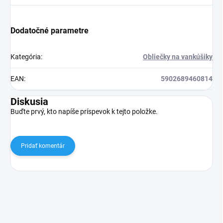
Dodatočné parametre
Kategória
:
Obliečky na vankúšiky
EAN
:
5902689460814
Diskusia
Buďte prvý, kto napíše príspevok k tejto položke.
Pridať komentár