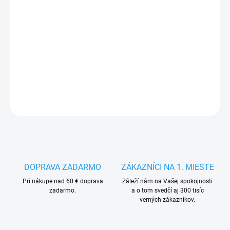
MÔŽEME
DORUČIŤ DO:
13.8.2026
−
+
Pridať do košíka
DETAILNÉ INFORMÁCIE
OPÝTAŤ SA
STRÁŽIŤ
DOPRAVA ZADARMO
ZÁKAZNÍCI NA 1. MIESTE
Pri nákupe nad 60 € doprava
Záleží nám na Vašej spokojnosti
zadarmo.
a o tom svedčí aj 300 tisíc
verných zákazníkov.