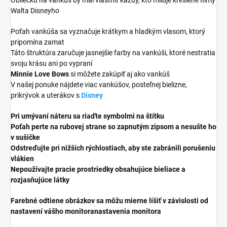
Walta Disneyho
Poťah vankúša sa vyznačuje krátkym a hladkým vlasom, ktorý
pripomína zamat
Táto štruktúra zaručuje jasnejšie farby na vankúši, ktoré nestratia
svoju krásu ani po vypraní
Minnie Love Bows
si môžete zakúpiť aj ako vankúš
V našej ponuke nájdete viac vankúšov, posteľnej bielizne,
prikrývok a uterákov s
Disney
Pri umývaní náteru sa riaďte symbolmi na štítku
Poťah perte na rubovej strane so zapnutým zipsom a nesušte ho
v sušičke
Odstreďujte pri nižších rýchlostiach, aby ste zabránili porušeniu
vlákien
Nepoužívajte pracie prostriedky obsahujúce bieliace a
rozjasňujúce látky
Farebné odtiene obrázkov sa môžu mierne líšiť v závislosti od
nastavení vášho monitora
nastavenia monitora