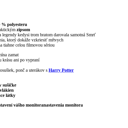
 % polyesteru
raktickým
zipsom
dľa legendy kedysi trom bratom darovala samotná Smrť
enia, ktorý dokáže vzkriesiť mŕtvych
sa tiahne celou filmovou sériou
mína
zamat
ju krásu ani po vypraní
 osušiek, ponč a uterákov s
Harry Potter
v sušičke
 vlákien
ce látky
astavení vášho monitora
nastavenia monitora