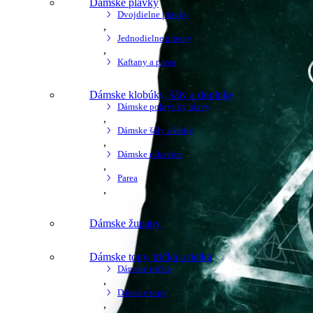
Dámske plavky
Dvojdielne plavky
,
Jednodielne plavky
,
Kaftany a parea
Dámske klobúky, šály a doplnky
Dámske pokrývky hlavy
,
Dámske šály a šatky
,
Dámske rukavice
,
Parea
,
Dámske župany
Dámske topy, tričká a tielka
Dámske tričká
,
Dámske topy
,