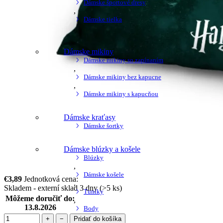
Dámske športové dresy
,
Dámske tielka
,
Dámske mikiny
Dámske mikiny so zapínaním
,
Dámske mikiny bez kapucne
,
Dámske mikiny s kapucňou
Dámske kraťasy
Dámske šortky
Dámske blúzky a košele
Blúzky
,
Dámske košele
€3,89
Jednotková cena:
,
Skladem - externí sklad 3 dny
(>5 ks)
Tuniky
Môžeme doručiť do:
,
13.8.2026
Body
+
−
Pridať do košíka