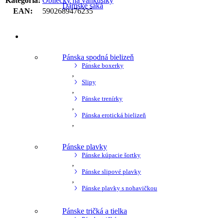
Kategória
:
Obliečky na vankúšiky
Dámske saká
EAN
:
5902689476235
Pánske
Pánska spodná bielizeň
Pánske boxerky
,
Slipy
,
Pánske trenírky
,
Pánska erotická bielizeň
,
Pánske plavky
Pánske kúpacie šortky
,
Pánske slipové plavky
,
Pánske plavky s nohavičkou
Pánske tričká a tielka