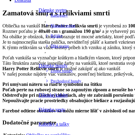
Diskusia
Dámske svetre
Zamatová šnúra s relikviami smrti
Kardigany
,
Obliečka na vankúš
Harry Potter Relikvia smrti
je vyrobená zo
100
Klasické svetre
,
Rozmer poťahu je
40x40 cm
s
gramážou 190 g/m²
a je vybavený p
Roláky
Na obálke je obrázok, ktorý zobrazuje tri mocné artefakty, ktoré po
,
Je to najmocnejšia staršia palička, neviditeľný plášť a kameň vzkries
Dlhé svetre
K týmto relikviám sa viaže krásny príbeh ich vzniku aj zániku, ktorý 
,
Poťah vankúša sa vyznačuje krátkym a hladkým vlasom, ktorý pripo
Táto štruktúra zaručuje jasnejšie farby na vankúši, ktoré nestratia svo
Dámske bundy
Harry Potter Relikvie smrti
je možné zakúpiť aj ako vankúš
Zimné bundy
V našej ponuke nájdete viac vankúšov, posteľnej bielizne, prikrývok,
,
Prechodové bundy
Pri umývaní náteru sa riaďte symbolmi na štítku
Poťah perte na rubovej strane so zapnutým zipsom a nesušte ho 
Odstreďujte pri nižších rýchlostiach, aby ste zabránili porušeniu
Dámske kabáty
Nepoužívajte pracie prostriedky obsahujúce bieliace a rozjasňujú
Dámske vesty
Farebné odtiene obrázkov sa môžu mierne líšiť v závislosti od n
Dodatočné parametre
Kabelky a tašky