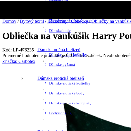
Viac
Podprsenky
,
Nohavičky a tangá
,
Dámsky pančuchový tovar
Domov
/
Bytový textil
/
Lôžkoviny
/
Obliečky
/
Obliečky na vankúši
,
Dámska body
Obliečka na vankúšik Harry Po
,
Dámska nočná bielizeň
Kód:
LP-476235
Dámske nočné košieľky
Priemerné hodnotenie produktu je 0,0 z 5 hviezdičiek.
Neohodnotené
,
Značka:
Carbotex
Dámske pyžamá
Dámska erotická bielizeň
Dámske erotické košieľky
,
Dámske erotické body
,
Dámske erotické komplety
,
Bodystocking
,