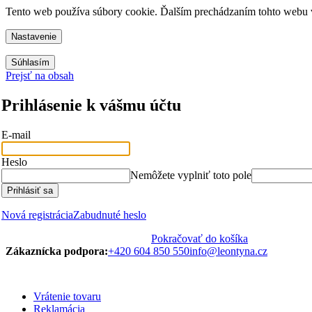
Tento web používa súbory cookie. Ďalším prechádzaním tohto webu vy
Nastavenie
Súhlasím
Prejsť na obsah
Prihlásenie k vášmu účtu
E-mail
Heslo
Nemôžete vyplniť toto pole
Prihlásiť sa
Nová registrácia
Zabudnuté heslo
Pokračovať do košíka
Zákaznícka podpora:
+420 604 850 550
info@leontyna.cz
Vrátenie tovaru
Reklamácia