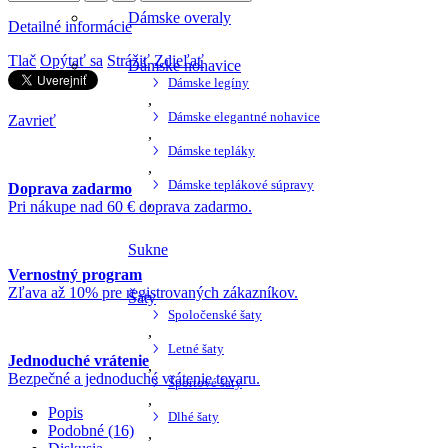
Dámske overaly
Detailné informácie
Tlač
Opýtať sa
Strážiť
Zdieľať
Dámske nohavice
Dámske legíny
,
Dámske elegantné nohavice
Zavrieť
,
Dámske tepláky
,
Dámske teplákové súpravy
Doprava zadarmo
,
Pri nákupe nad 60 € doprava zadarmo.
Sukne
Vernostný program
Zľava až 10% pre registrovaných zákazníkov.
Šaty
Spoločenské šaty
,
Letné šaty
Jednoduché vrátenie
,
Bezpečné a jednoduché vrátenie tovaru.
Športové šaty
,
Popis
Dlhé šaty
Podobné (16)
,