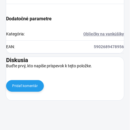
Dodatočné parametre
Kategória
:
Obliečky na vankúšiky
EAN
:
5902689478956
Diskusia
Buďte prvý, kto napíše príspevok k tejto položke.
Pridať komentár