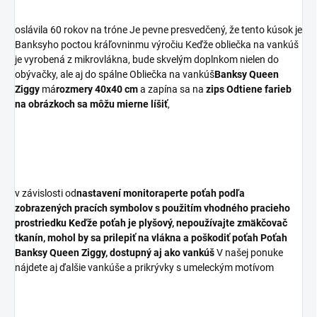
oslávila 60 rokov na tróne Je pevne presvedčený, že tento kúsok je
Banksyho poctou kráľovninmu výročiu Keďže obliečka na vankúš
je vyrobená z mikrovlákna, bude skvelým doplnkom nielen do
obývačky, ale aj do spálne Obliečka na vankúš
Banksy Queen
Ziggy
má
rozmery 40x40 cm
a zapína sa na
zips
Odtiene farieb
na obrázkoch sa môžu mierne líšiť
,
v závislosti od
nastavení monitora
perte poťah podľa
zobrazených pracích symbolov s použitím vhodného pracieho
prostriedku Keďže poťah je plyšový, nepoužívajte zmäkčovač
tkanín, mohol by sa prilepiť na vlákna a poškodiť poťah Poťah
Banksy Queen Ziggy, dostupný aj ako vankúš
V našej ponuke
nájdete aj ďalšie vankúše a prikrývky s umeleckým motívom