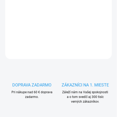
MÔŽEME
DORUČIŤ DO:
14.8.2026
−
+
Pridať do košíka
DETAILNÉ INFORMÁCIE
OPÝTAŤ SA
STRÁŽIŤ
DOPRAVA ZADARMO
ZÁKAZNÍCI NA 1. MIESTE
Pri nákupe nad 60 € doprava
Záleží nám na Vašej spokojnosti
zadarmo.
a o tom svedčí aj 300 tisíc
verných zákazníkov.