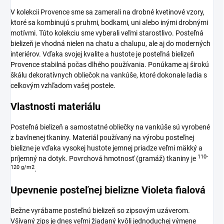
V kolekcii Provence sme sa zamerali na drobné kvetinové vzory,
ktoré sa kombinujú s pruhmi, bodkami, uni alebo inými drobnými
motívmi. Túto kolekciu sme vyberali veľmi starostlivo. Posteľná
bielizeň je vhodná nielen na chatu a chalupu, ale aj do moderných
interiérov. Vďaka svojej kvalite a hustote je posteľná bielizeň
Provence stabilná počas dlhého používania. Ponúkame aj širokú
škálu dekoratívnych obliečok na vankúše, ktoré dokonale ladia s
celkovým vzhľadom vašej postele.
Vlastnosti materiálu
Posteľná bielizeň a samostatné obliečky na vankúše sú vyrobené
z bavlnenej tkaniny. Materiál používaný na výrobu posteľnej
bielizne je vďaka vysokej hustote jemnej priadze veľmi mäkký a
110-
príjemný na dotyk. Povrchová hmotnosť (gramáž) tkaniny je
120 g/m2
.
Upevnenie posteľnej bielizne Violeta fialová
Bežne vyrábame posteľnú bielizeň so zipsovým uzáverom.
Všívaný zips je dnes veľmi žiadaný kvôli jednoduchej výmene