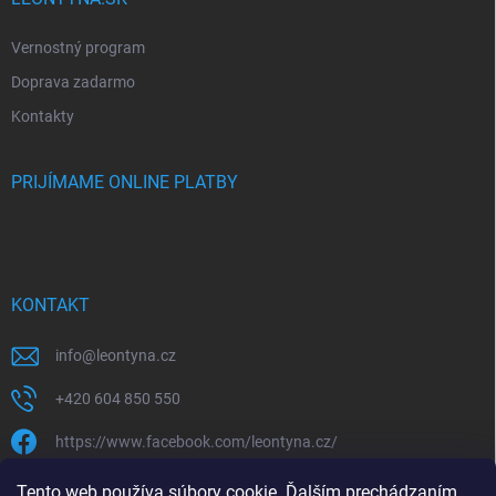
Vernostný program
Doprava zadarmo
Kontakty
PRIJÍMAME ONLINE PLATBY
KONTAKT
info
@
leontyna.cz
+420 604 850 550
https://www.facebook.com/leontyna.cz/
leontyna.cz
Tento web používa súbory cookie. Ďalším prechádzaním