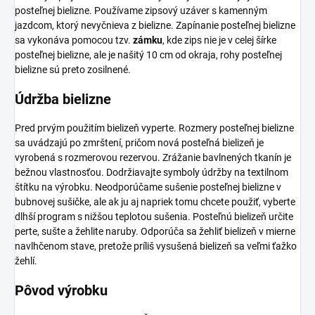
posteľnej bielizne. Používame zipsový uzáver s kamenným
jazdcom, ktorý nevyčnieva z bielizne. Zapínanie posteľnej bielizne
sa vykonáva pomocou tzv.
zámku
, kde zips nie je v celej šírke
posteľnej bielizne, ale je našitý 10 cm od okraja, rohy posteľnej
bielizne sú preto zosilnené.
Údržba bielizne
Pred prvým použitím bielizeň vyperte. Rozmery posteľnej bielizne
sa uvádzajú po zmrštení, pričom nová posteľná bielizeň je
vyrobená s rozmerovou rezervou. Zrážanie bavlnených tkanín je
bežnou vlastnosťou. Dodržiavajte symboly údržby na textilnom
štítku na výrobku. Neodporúčame sušenie posteľnej bielizne v
bubnovej sušičke, ale ak ju aj napriek tomu chcete použiť, vyberte
dlhší program s nižšou teplotou sušenia. Posteľnú bielizeň určite
perte, sušte a žehlite naruby. Odporúča sa žehliť bielizeň v mierne
navlhčenom stave, pretože príliš vysušená bielizeň sa veľmi ťažko
žehlí.
Pôvod výrobku