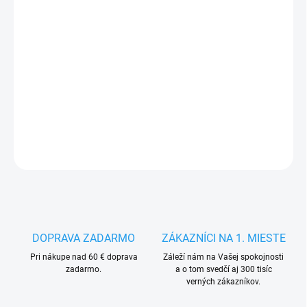
VARIANTA
MÔŽEME DORUČIŤ DO:
ZVOĽTE VARIANT
−
+
Pridať do košíka
DETAILNÉ INFORMÁCIE
OPÝTAŤ SA
STRÁŽIŤ
DOPRAVA ZADARMO
ZÁKAZNÍCI NA 1. MIESTE
Pri nákupe nad 60 € doprava
Záleží nám na Vašej spokojnosti
zadarmo.
a o tom svedčí aj 300 tisíc
verných zákazníkov.