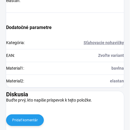
elastan.
Dodatočné parametre
Kategória
:
Sťahovacie nohavičky
EAN
:
Zvoľte variant
Material1
:
bavlna
Material2
:
elastan
Diskusia
Buďte prvý, kto napíše príspevok k tejto položke.
Pridať komentár