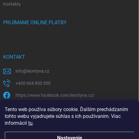
Kontakty
PRIJÍMAME ONLINE PLATBY
KONTAKT
info
@
leontyna.cz
+420 604 850 550
https://www.facebook.com/leontyna.cz/
leontyna.cz
Tento web používa súbory cookie. Ďalším prechádzaním
tohto webu vyjadrujete súhlas s ich používaním. Viac
@leontyna.cz
informácií
tu
.
Nastavenie