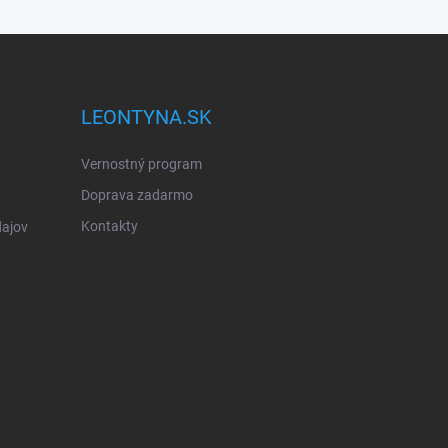
LEONTYNA.SK
Vernostný program
Doprava zadarmo
Kontakty
ajov