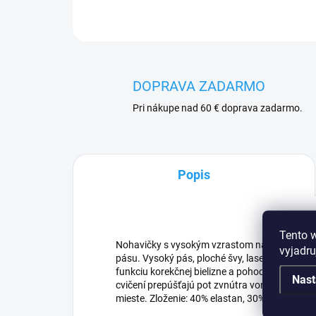
DOPRAVA ZADARMO
Pri nákupe nad 60 € doprava zadarmo.
Popis
Tento 
Nohavičky s vysokým vzrastom na formovanie 
vyjadru
pásu. Vysoký pás, ploché švy, laserový strih.
funkciu korekčnej bielizne a pohodlie pri použí
Nast
cvičení prepúšťajú pot zvnútra von a vystuže
mieste. Zloženie: 40% elastan, 30% mikromoda