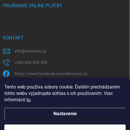
PRIJÍMAME ONLINE PLATBY
KONTAKT
info
@
leontyna.cz
+420 604 850 550
https://www.facebook.com/leontyna.cz/
leontyna.cz
Tento web používa súbory cookie. Ďalším prechádzaním
tohto webu vyjadrujete súhlas s ich používaním. Viac
@leontyna.cz
informácií
tu
.
Nastavenie