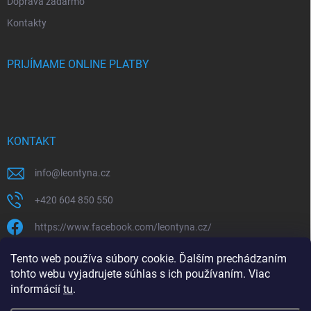
Doprava zadarmo
Kontakty
PRIJÍMAME ONLINE PLATBY
KONTAKT
info
@
leontyna.cz
+420 604 850 550
https://www.facebook.com/leontyna.cz/
leontyna.cz
Tento web používa súbory cookie. Ďalším prechádzaním
tohto webu vyjadrujete súhlas s ich používaním. Viac
@leontyna.cz
informácií
tu
.